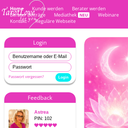
Home
Kunde werden
Berater werden
Berater Beiträge
Mediathek
Webinare
Kontakt
Reguläre Webseite
Login
Passwort vergessen?
Feedback
Astrea
Astrea
PIN: 102
PIN: 102