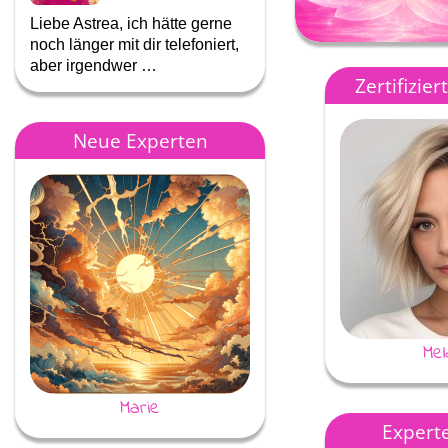
Liebe Astrea, ich hätte gerne
Ich kann Dir nur immer dan
noch länger mit dir telefoniert,
das Du so für mich da bist
aber irgendwer …
wenn es mir nicht gut …
Zertifizie
Neue Experten
Mel
Marie
Seelenarbeiter Christia
Experte