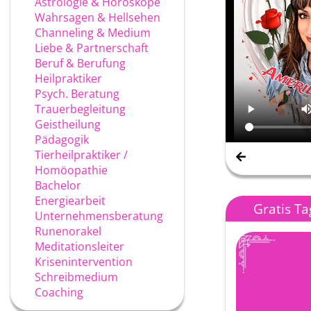
Astrologie & Horoskope
Wahrsagen & Hellsehen
Channeling & Medium
Liebe & Partnerschaft
Beruf & Berufung
Heilpraktiker
Psych. Beratung
Trauerbegleitung
Geistheilung
Pädagogik
Tierheilpraktiker /
Homöopathie
Bachelor
Energiearbeit
Gratis T
Unternehmensberatung
Runenorakel
Meditationsleiter
Krisenintervention
Schreibmedium
Coaching