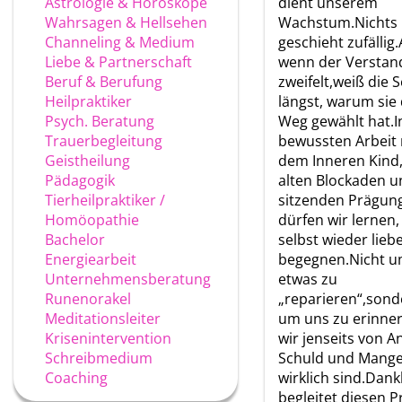
Astrologie & Horoskope
dient unserem
Wahrsagen & Hellsehen
Wachstum.Nichts
Channeling & Medium
geschieht zufällig
Liebe & Partnerschaft
wenn der Verstand
Beruf & Berufung
zweifelt,weiß die S
Heilpraktiker
längst, warum sie
Psych. Beratung
Weg gewählt hat.I
Trauerbegleitung
bewussten Arbeit 
Geistheilung
dem Inneren Kind,
Pädagogik
alten Blockaden un
Tierheilpraktiker /
sitzenden Prägun
Homöopathie
dürfen wir lernen,
Bachelor
selbst wieder liebe
Energiearbeit
begegnen.Nicht 
Unternehmensberatung
etwas zu
Runenorakel
„reparieren“,sond
Meditationsleiter
um uns zu erinne
Krisenintervention
wir jenseits von A
Schreibmedium
Schuld und Mange
Coaching
wirklich sind.Dank
begleitet diesen P