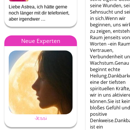
seine Wunden, se
Liebe Astrea, ich hätte gerne
Ich kann Dir nur immer dan
Sehnsucht und sei
noch länger mit dir telefoniert,
das Du so für mich da bist
in sich.Wenn wir
aber irgendwer …
wenn es mir nicht gut …
beginnen, uns wirk
zu zeigen, entsteh
Raum jenseits von
Neue Experten
Worten –ein Raum
Vertrauen,
Verbundenheit u
Wachstum.Genau 
beginnt echte
Heilung.Dankbarkei
eine der tiefsten
spirituellen Kräfte
wir in uns aktivier
können.Sie ist kei
bloßes Gefühl und
positive
Jessi
Evita
Denkweise.Dankba
ist ein