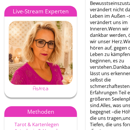
Bewusstseinszust
verändert nicht d
Live-Stream Experten
Leben im Außen –
verändert uns im
Inneren.Wenn wir
dankbar werden, 
wir unser Herz.Wi
hören auf, gegen 
Leben zu kämpfen
beginnen, es zu
verstehen.Dankba
lässt uns erkenne
selbst die
schmerzhaftesten
Astrea
Ayke
Erfahrungen Teil 
größeren Seelenp
sind.Alles, was un
Methoden
begegnet –die Hö
die uns tragen,un
Tarot & Kartenlegen
Tiefen, die uns fo