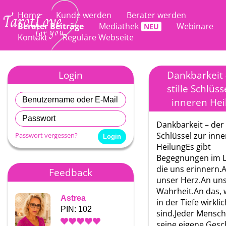
Home
Kunde werden
Berater werden
Berater Beiträge
Mediathek
Webinare
Kontakt
Reguläre Webseite
Login
Dankbarkeit 
stille Schlüss
inneren Hei
Dankbarkeit – der s
Schlüssel zur inn
Passwort vergessen?
HeilungEs gibt
Begegnungen im L
die uns erinnern.
Feedback
unser Herz.An un
Wahrheit.An das, 
Astrea
Astrea
in der Tiefe wirkli
PIN: 102
PIN: 102
sind.Jeder Mensch
seine eigene Gesc