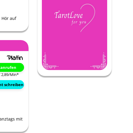
 Hör auf
t anrufen
€ 2,89/Min
*
ht schreiben
anztags mit