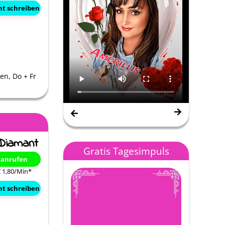
ht schreiben
en, Do + Fr
Gratis Tagesimpuls
t anrufen
€ 1,80/Min
*
ht schreiben