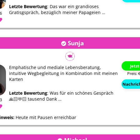
Letzte Bewertung
: Das war ein grandioses
Gratisgspräch, bezüglich meiner Papageien …
66
Sunja
Jetz
Emphatische und mediale Lebensberatung,
intuitive Wegbegleitung in Kombination mit meinen
Preis: 
Karten
Nachric
Letzte Bewertung
: Was für ein schönes Gespräch
🙏🏻🫶🏻 tausend Dank …
23
inweis:
Heute mit Pausen erreichbar