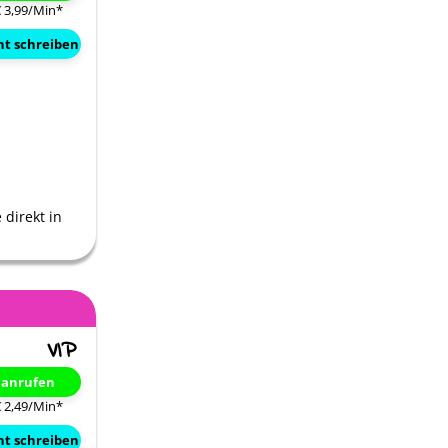
€ 3,99/Min
*
ht schreiben
 direkt in
t anrufen
€ 2,49/Min
*
ht schreiben