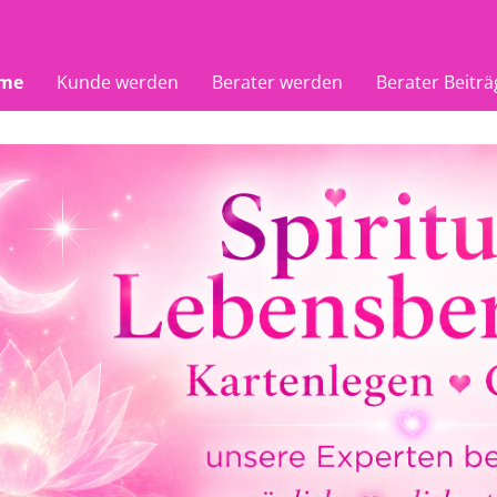
me
Kunde werden
Berater werden
Berater Beiträ
 Angel
Rosina
Aphrod
01
PIN: 177
PIN: 15