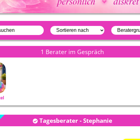
da bist...
Super klare Beratung, du hast
danke dir für jedes to
Situation
mich im nu wieder auf den
gespräch mein schatz
 …
Punkt gebracht und für …
super💕💕💕
1 Berater im Gespräch
el
Stephanie
Jessy
Marie