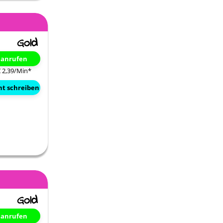
t anrufen
€ 2,39/Min
*
ht schreiben
t anrufen