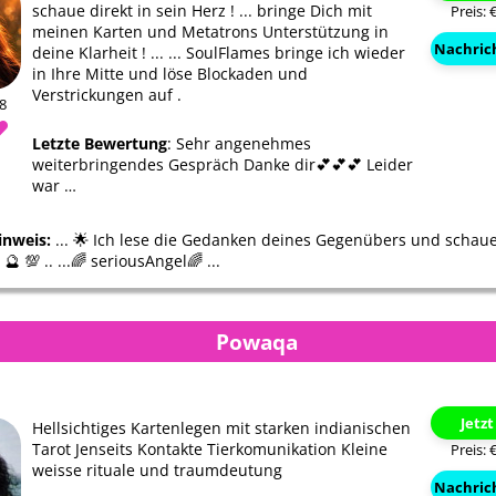
schaue direkt in sein Herz ! ... bringe Dich mit
Preis: 
meinen Karten und Metatrons Unterstützung in
Nachric
deine Klarheit ! ... ... SoulFlames bringe ich wieder
in Ihre Mitte und löse Blockaden und
Verstrickungen auf .
28
Letzte Bewertung
: Sehr angenehmes
weiterbringendes Gespräch Danke dir💕💕💕 Leider
war …
inweis:
... 🌟 Ich lese die Gedanken deines Gegenübers und schaue
🔮 💯 .. ...🌈 seriousAngel🌈 ...
Powaqa
Jetz
Hellsichtiges Kartenlegen mit starken indianischen
Tarot Jenseits Kontakte Tierkomunikation Kleine
Preis: 
weisse rituale und traumdeutung
Nachric