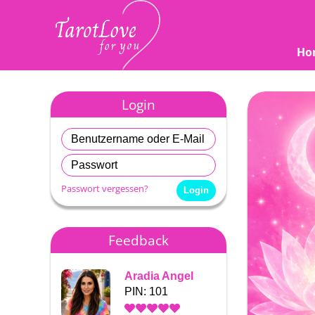
Ho
Login
Passwort vergessen?
Feedback
Aradia Angel
Aradia
PIN: 101
PIN: 1