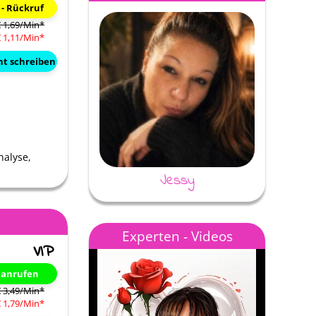
 - Rückruf
€ 1,69/Min
*
€ 1,11/Min
*
ht schreiben
nalyse,
Jessy
Nana Gipsy Spirit
Experten - Videos
t anrufen
€ 3,49/Min
*
€ 1,79/Min
*