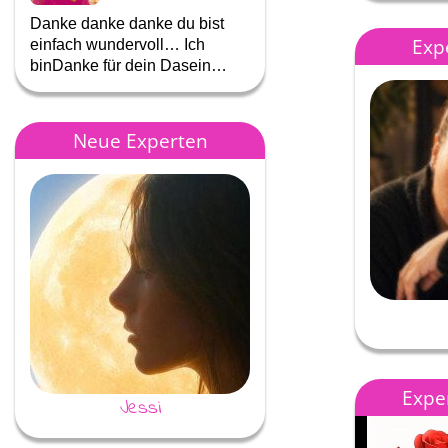
Danke danke danke du bist
Liebe Astrea, ich hätte gern
Exp
einfach wundervoll… Ich
noch länger mit dir telefonier
binDanke für dein Dasein…
aber irgendwer …
Neue Experten
Exper
Jessi
Evita