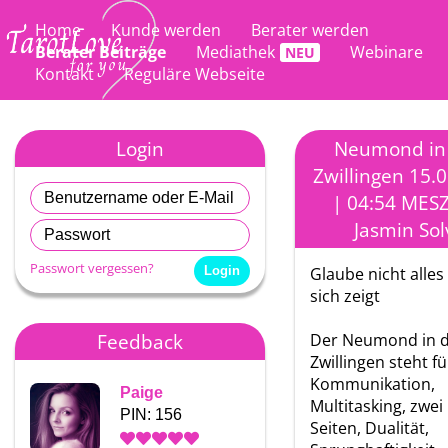
Home
Kunde werden
Berater werden
Berater Beiträge
Mediathek
Webinare
Kontakt
Reguläre Webseite
Login
Neumond in
Zwillingen 15.
| 04:54 MES
Jasmin Sol
Passwort vergessen?
Glaube nicht alles
sich zeigt
Feedback
Der Neumond in 
Zwillingen steht fü
Kommunikation,
Paige
Paige
Multitasking, zwei
PIN: 156
PIN: 156
Seiten, Dualität,