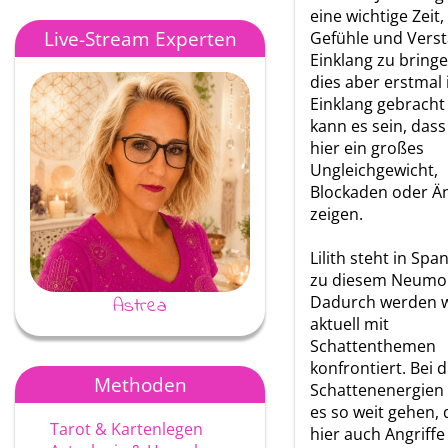
eine wichtige Zeit
Live-Stream Experten
Gefühle und Verst
Einklang zu bringe
dies aber erstmal 
Einklang gebracht 
kann es sein, dass
hier ein großes
Ungleichgewicht,
Blockaden oder Ä
zeigen.
Lilith steht in Sp
zu diesem Neumo
Dadurch werden w
Astrea
Ayke
aktuell mit
Schattenthemen
konfrontiert. Bei 
Methoden
Schattenenergien
es so weit gehen, 
Tarot & Kartenlegen
hier auch Angriffe