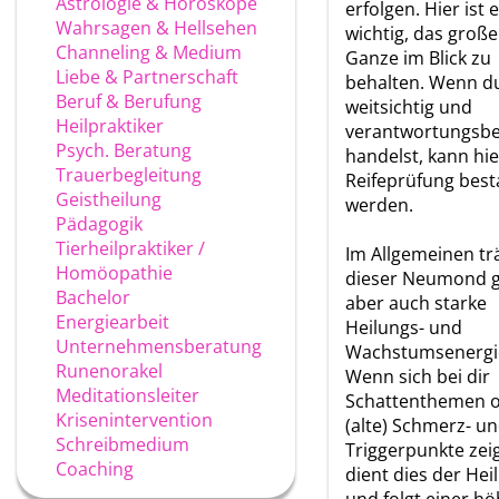
Astrologie & Horoskope
erfolgen. Hier ist 
Wahrsagen & Hellsehen
wichtig, das große
Channeling & Medium
Ganze im Blick zu
Liebe & Partnerschaft
behalten. Wenn du
Beruf & Berufung
weitsichtig und
Heilpraktiker
verantwortungsb
Psych. Beratung
handelst, kann hie
Trauerbegleitung
Reifeprüfung bes
Geistheilung
werden.
Pädagogik
Tierheilpraktiker /
Im Allgemeinen tr
Homöopathie
dieser Neumond 
Bachelor
aber auch starke
Energiearbeit
Heilungs- und
Unternehmensberatung
Wachstumsenergi
Runenorakel
Wenn sich bei dir
Meditationsleiter
Schattenthemen 
Krisenintervention
(alte) Schmerz- u
Schreibmedium
Triggerpunkte zei
Coaching
dient dies der Hei