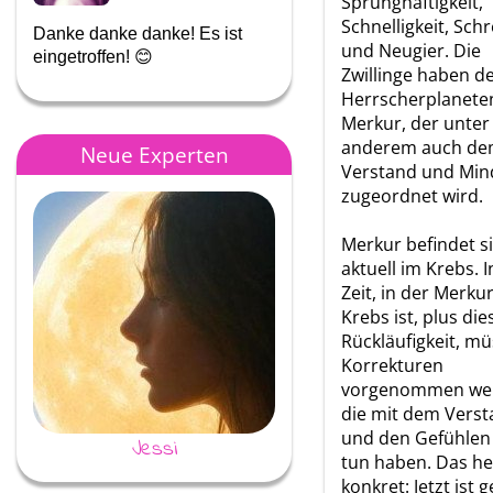
Sprunghaftigkeit,
Schnelligkeit, Sch
Danke danke danke! Es ist
Danke für die großartige tol
und Neugier. Die
eingetroffen! 😊
Beratung!
Zwillinge haben d
Herrscherplanete
Merkur, der unter
anderem auch d
Neue Experten
Verstand und Min
zugeordnet wird.
Merkur befindet s
aktuell im Krebs. I
Zeit, in der Merku
Krebs ist, plus die
Rückläufigkeit, m
Korrekturen
vorgenommen we
die mit dem Vers
und den Gefühlen
Jessi
Layana Engel
tun haben. Das he
konkret: Jetzt ist 