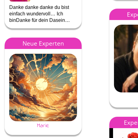
Danke danke danke du bist
Liebe Astrea, ich hätte gern
Exp
einfach wundervoll… Ich
noch länger mit dir telefonier
binDanke für dein Dasein…
aber irgendwer …
Neue Experten
Exper
Marie
Jessi