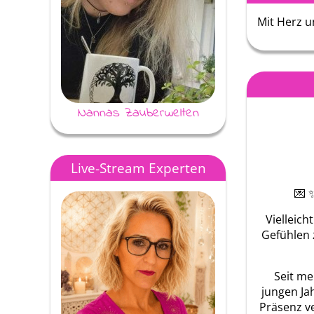
Mit Herz u
Nannas Zauberwelten
Jessi
Live-Stream Experten
💌 
Vielleic
Gefühlen 
Seit me
jungen Ja
Präsenz v