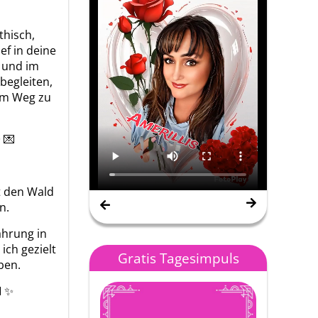
thisch,
Nana Gipsy Spirit
ef in deine
v und im
begleiten,
nem Weg zu
✨ 💌
ft den Wald
n.
ahrung in
ich gezielt
Gratis Tagesimpuls
ben.
💌 ✨