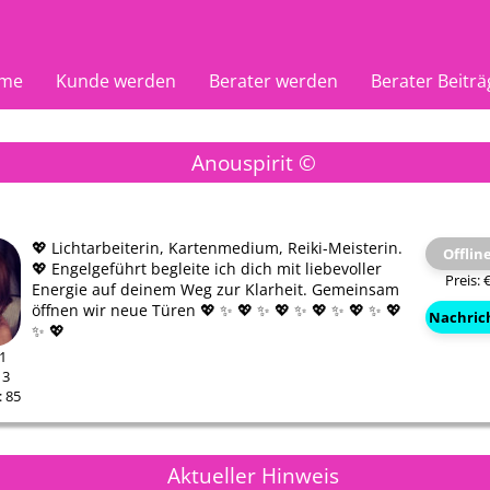
me
Kunde werden
Berater werden
Berater Beiträ
Anouspirit ©
💖 Lichtarbeiterin, Kartenmedium, Reiki-Meisterin.
Offlin
💖 Engelgeführt begleite ich dich mit liebevoller
Preis: 
Energie auf deinem Weg zur Klarheit. Gemeinsam
öffnen wir neue Türen 💖 ✨ 💖 ✨ 💖 ✨ 💖 ✨ 💖 ✨ 💖
Nachric
✨ 💖
41
13
 85
Aktueller Hinweis