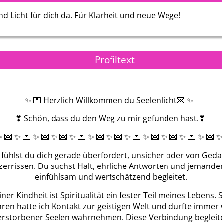
nd Licht für dich da. Für Klarheit und neue Wege!
Profiltext
Seelenarbeiter Christian
Merlin
✨ 💌 Herzlich Willkommen du Seelenlicht💌 ✨
❣ Schön, dass du den Weg zu mir gefunden hast.❣ ️
✨ 💌 ✨ 💌 ✨ 💌 ✨ 💌 ✨ 💌 ✨ 💌 ✨ 💌 ✨ 💌 ✨ 💌 ✨ 💌 ✨ 💌 ✨ 💌 
ht fühlst du dich gerade überfordert, unsicher oder von Ged
zerrissen. Du suchst Halt, ehrliche Antworten und jemanden
einfühlsam und wertschätzend begleitet.
iner Kindheit ist Spiritualität ein fester Teil meines Lebens. 
hren hatte ich Kontakt zur geistigen Welt und durfte immer 
erstorbener Seelen wahrnehmen. Diese Verbindung begleite