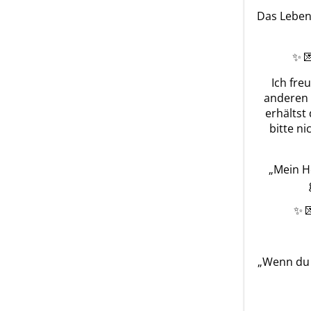
Das Leben 
✨ 
Ich fre
anderen 
erhältst
bitte ni
„Mein H
✨ 
„Wenn du e