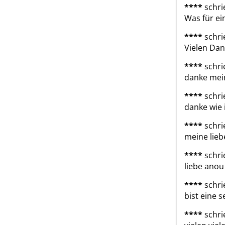
****
schri
Was für ei
****
schri
Vielen Dan
****
schri
danke mein
****
schri
danke wie 
****
schri
meine liebe
****
schri
liebe anou 
****
schri
bist eine s
****
schri