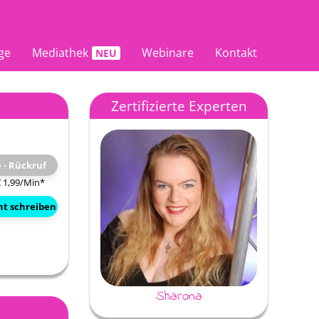
ge
Mediathek
Webinare
Kontakt
Zertifizierte Experten
e - Rückruf
€ 1,99/Min
*
ht schreiben
Sharona