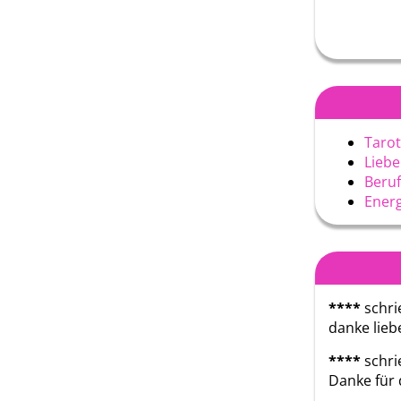
Tarot
Liebe
Beruf
Energ
****
schri
danke liebe
****
schri
Danke für 