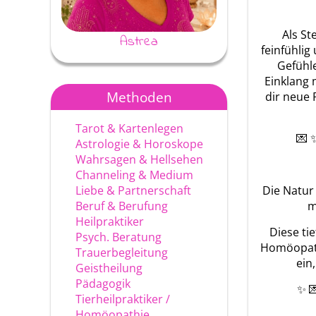
Als St
Astrea
Ayke
feinfühlig
Gefühle
Einklang 
Methoden
dir neue 
Tarot & Kartenlegen
💌 
Astrologie & Horoskope
Wahrsagen & Hellsehen
Channeling & Medium
Liebe & Partnerschaft
Die Natur 
Beruf & Berufung
m
Heilpraktiker
Diese ti
Psych. Beratung
Homöopathi
Trauerbegleitung
ein
Geistheilung
Pädagogik
✨ 
Tierheilpraktiker /
Homöopathie