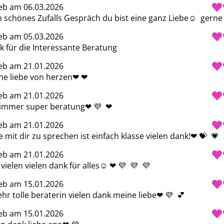
eb am 06.03.2026
n schönes Zufalls Gespräch du bist eine ganz Liebe☺ ️ gerne
eb am 05.03.2026
k für die Interessante Beratung
eb am 21.01.2026
e liebe von herzen❤ ️❤ ️
eb am 21.01.2026
immer super beratung❤ ️💜  ❤ ️
eb am 21.01.2026
 mit dir zu sprechen ist einfach klasse vielen dank!❤ ️💝  💗 
eb am 21.01.2026
vielen vielen dank für alles☺ ️❤ ️💜  💜  💜 
eb am 15.01.2026
ehr tolle beraterin vielen dank meine liebe❤ ️💜  💕 
eb am 15.01.2026