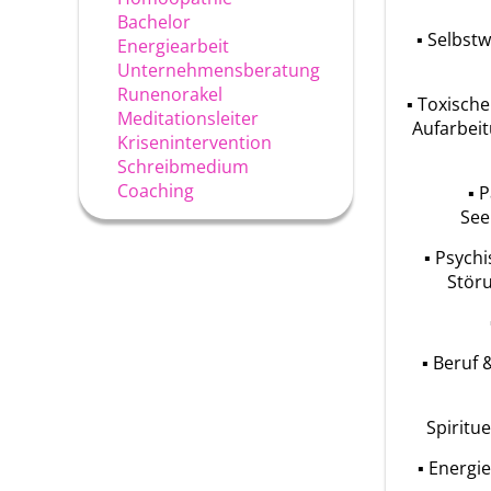
Bachelor
▪ Selbstw
Energiearbeit
Unternehmensberatung
Runenorakel
▪ Toxische
Meditationsleiter
Aufarbeit
Krisenintervention
Schreibmedium
Coaching
▪ 
See
▪ Psychi
Störu
▪ Beruf 
Spiritu
▪ Energi