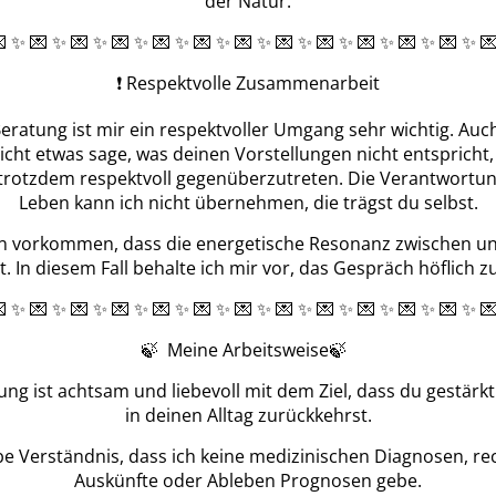
der Natur.
 ✨ 💌 ✨ 💌 ✨ 💌 ✨ 💌 ✨ 💌 ✨ 💌 ✨ 💌 ✨ 💌 ✨ 💌 ✨ 💌 ✨ 💌 ✨ 
❗ Respektvolle Zusammenarbeit
Beratung ist mir ein respektvoller Umgang sehr wichtig. Auc
leicht etwas sage, was deinen Vorstellungen nicht entspricht, 
 trotzdem respektvoll gegenüberzutreten. Die Verantwortun
Leben kann ich nicht übernehmen, die trägst du selbst.
n vorkommen, dass die energetische Resonanz zwischen un
t. In diesem Fall behalte ich mir vor, das Gespräch höflich 
 ✨ 💌 ✨ 💌 ✨ 💌 ✨ 💌 ✨ 💌 ✨ 💌 ✨ 💌 ✨ 💌 ✨ 💌 ✨ 💌 ✨ 💌 ✨ 
🍃 Meine Arbeitsweise🍃
ung ist achtsam und liebevoll mit dem Ziel, dass du gestärkt
in deinen Alltag zurückkehrst.
be Verständnis, dass ich keine medizinischen Diagnosen, re
Auskünfte oder Ableben Prognosen gebe.