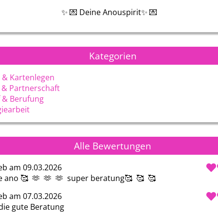
✨ 💌 Deine Anouspirit✨ 💌
Kategorien
 & Kartenlegen
 & Partnerschaft
 & Berufung
iearbeit
Alle Bewertungen
eb am 09.03.2026
 ano 🥰  🫶  🫶  🫶  super beratung🥰  🥰  🥰 
eb am 07.03.2026
die gute Beratung