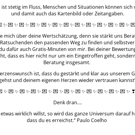
ist stetig im Fluss, Menschen und Situationen können sich
und damit auch das Kartenbild oder Zeitangaben.
 ✨ 💌 ✨ 💌 ✨ 💌 ✨ 💌 ✨ 💌 ✨ 💌 ✨ 💌 ✨ 💌 ✨ 💌 ✨ 💌 ✨ 💌 ✨ 
ue mich über deine Wertschätzung, denn sie stärkt uns Berate
Ratsuchenden den passenden Weg zu finden und selbstver
 du dafür auch Gratis-Minuten von mir. Bei deiner Bewertung
cht, dass es hier nicht nur um ein Eingetroffen geht, sonde
Beratung insgesamt.
erzenswunsch ist, dass du gestärkt und klar aus unserem 
gehst und deinem eigenen Herzen wieder vertrauen kannst
 ✨ 💌 ✨ 💌 ✨ 💌 ✨ 💌 ✨ 💌 ✨ 💌 ✨ 💌 ✨ 💌 ✨ 💌 ✨ 💌 ✨ 💌 ✨
Denk dran….
twas wirklich willst, so wird das ganze Universum darauf h
dass du es erreichst.“ Paulo Coelho