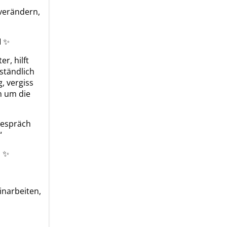
 verändern,
💌 ✨
r, hilft
ständlich
, vergiss
rn um die
Gespräch
“
 ❣ ✨
inarbeiten,