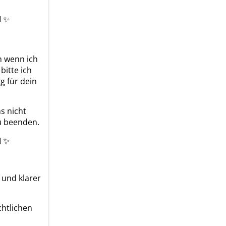
💌 ✨
h wenn ich
bitte ich
g für dein
s nicht
zu beenden.
💌 ✨
 und klarer
chtlichen