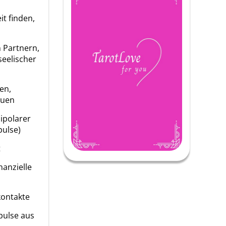
it finden,
n Partnern,
seelischer
en,
auen
bipolarer
pulse)
t
nanzielle
kontakte
pulse aus