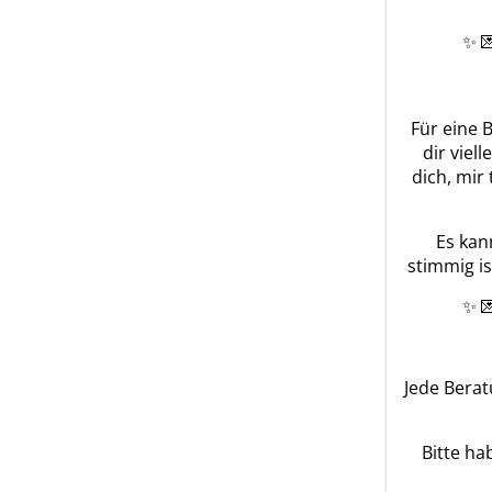
✨ 
Für eine 
dir viel
dich, mir
Es kan
stimmig is
✨ 
Jede Berat
Bitte ha