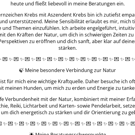
heute und fließt liebevoll in meine Beratungen ein.
ernzeichen Krebs mit Aszendent Krebs bin ich zutiefst empa
Alina del Sol
Michael
 und unterstützend. Meine Sensibilität erlaubt es mir, mich ti
 und Themen einzufühlen. Ich arbeite engelgeführt, intuiti
mit den Kräften der Natur, um dich in schwierigen Zeiten zu 
Perspektiven zu eröffnen und dich sanft, aber klar auf dei
stärken.
✨ 💌 ✨ 💌 ✨ 💌 ✨ 💌 ✨ 💌 ✨ 💌 ✨ 💌 ✨ 💌 ✨ 💌 ✨ 💌 ✨ 💌 ✨ 💌 
🍃 Meine besondere Verbindung zur Natur
ist für mich eine wichtige Kraftquelle. Daher besuche ich o
it meinen Hunden, um mich zu erden und Energie zu tanke
efe Verbundenheit mit der Natur, kombiniert mit meiner Erf
e, Reiki, Lichtarbeit und Karten- sowie Pendelarbeit, setze 
, um dich energetisch zu stärken und dir Orientierung zu ge
 ✨ 💌 ✨ 💌 ✨ 💌 ✨ 💌 ✨ 💌 ✨ 💌 ✨ 💌 ✨ 💌 ✨ 💌 ✨ 💌 ✨ 💌 ✨ 
🌟 Meine Beratungsschwerpunkte