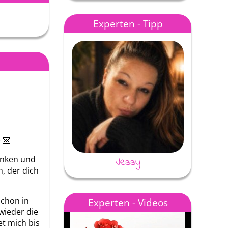
Experten - Tipp
Melrun80
Annina
✨ 💌
anken und
Jessy
, der dich
Schon in
Experten - Videos
wieder die
t mich bis