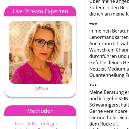
Über meine angeb
zudem in den Bera
Live-Stream Experten
die ich an meine 
***
In meinen Beratu
Lenormandkarten,
Auch kann ich wä
Wunsch ein Chann
durchführen und g
Gefühle deines He
Neuzeit-Medium ar
Quantenheilung,F
***
Astrea
Ayke
Meine Beratung er
und ich gebe KEIN
Schwanngerschaft
Methoden
Gerne vereinbare 
Dir und hole Dich 
Tarot & Kartenlegen
dem Rückruf.