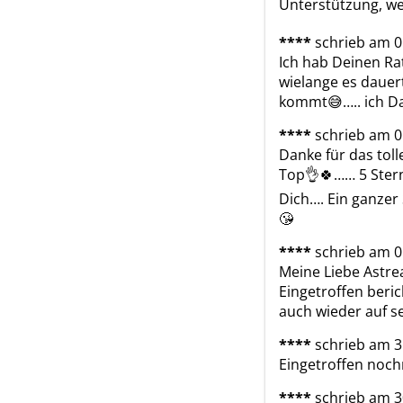
Unterstützung, we
****
schrieb am 0
Ich hab Deinen Rat
wielange es dauert
kommt😅….. ich Da
****
schrieb am 0
Danke für das toll
Top👌🍀…… 5 Sterne
Dich…. Ein ganzer
😘
****
schrieb am 0
Meine Liebe Astrea
Eingetroffen beric
auch wieder auf s
****
schrieb am 3
Eingetroffen nochm
****
schrieb am 3