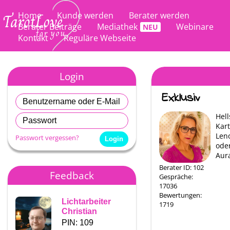
Home
Kunde werden
Berater werden
Berater Beiträge
Mediathek
Webinare
Kontakt
Reguläre Webseite
Login
Hel
Kar
Len
Passwort vergessen?
ode
Aur
Berater ID: 102
Feedback
Gespräche:
17036
Bewertungen:
Lichtarbeiter
Yvonne
1719
Christian
PIN: 214
PIN: 109