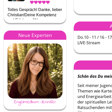
Vielen Dank für Deine
Tolles Gespräch! Danke, lieber
fühlende Art die die Dinge
Christian!Deine Kompetenz
auszusprechen.💚
und Erfahrung!W…
A
Neue Experten
Do.10 - 11 / 16 - 1
LIVE-Stream
Schön das Du mein
Seit meiner Jugen
Themen wie Karte
und Energiearbeit.
Engelmedium Jennifer
Jessy
der spirituellen 
Ratsuchenden mit 