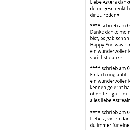
Liebe Astera danke
du mi geschenkt ha
dir zu reden♥️
****
schrieb am 0
Danke danke meine
bist, es gab schon 
Happy End was hof
ein wundervoller 
sprichst danke 
****
schrieb am 0
Einfach unglaublich
ein wundervoller M
kennen gelernt ha
oberste Liga … du 
alles liebe Astre
****
schrieb am 0
Liebes , vielen da
du immer für einen