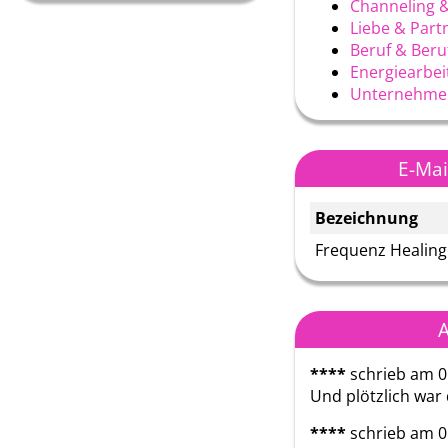
Channeling 
Liebe & Part
Beruf & Ber
Energiearbei
Unternehme
E-Mai
Bezeichnung
Frequenz Healing
A
****
schrieb am 0
Und plötzlich war 
****
schrieb am 0