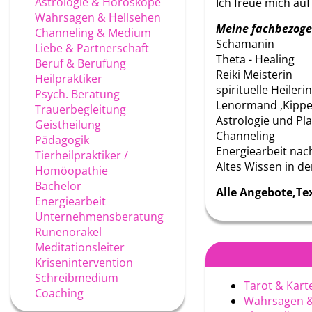
Astrologie & Horoskope
Ich freue mich auf
Wahrsagen & Hellsehen
Meine fachbezoge
Channeling & Medium
Schamanin
Liebe & Partnerschaft
Theta - Healing
Beruf & Berufung
Reiki Meisterin
Heilpraktiker
spirituelle Heiler
Psych. Beratung
Lenormand ,Kippe
Trauerbegleitung
Astrologie und Pl
Geistheilung
Channeling
Pädagogik
Energiearbeit nach
Tierheilpraktiker /
Altes Wissen in d
Homöopathie
Bachelor
Alle Angebote,Te
Energiearbeit
Unternehmensberatung
Runenorakel
Meditationsleiter
Krisenintervention
Schreibmedium
Tarot & Kart
Coaching
Wahrsagen &