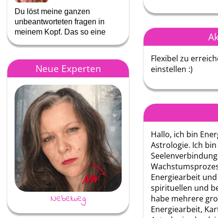
Du löst meine ganzen
Mega wie du das immer
unbeantworteten fragen in
machst. Immer in der Ruhe 
meinem Kopf. Das so eine
du dann auf einen überträ
Ak
große …
Flexibel zu erreic
Neue Experten
einstellen :)
Hallo, ich bin Ene
Astrologie. Ich bin
Seelenverbindung
Wachstumsprozess
Energiearbeit und 
spirituellen und b
Nebelweg
Annina
habe mehrere gro
Energiearbeit, Ka