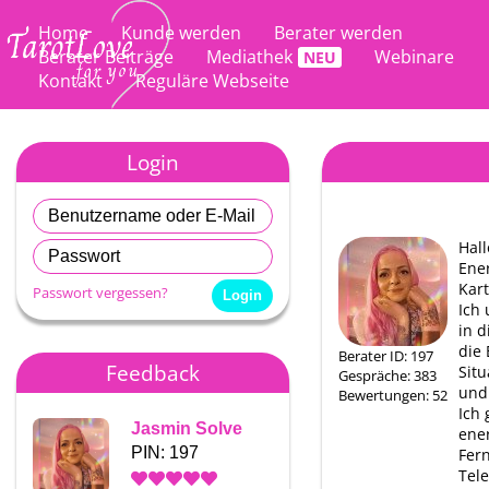
Home
Kunde werden
Berater werden
Berater Beiträge
Mediathek
Webinare
Kontakt
Reguläre Webseite
Login
Hall
Ener
Kart
Passwort vergessen?
Ich 
in d
die 
Berater ID: 197
Feedback
Situ
Gespräche: 383
und
Bewertungen: 52
Ich
Jasmin Solve
Jasmin Solve
ene
PIN: 197
PIN: 197
Fer
Tele