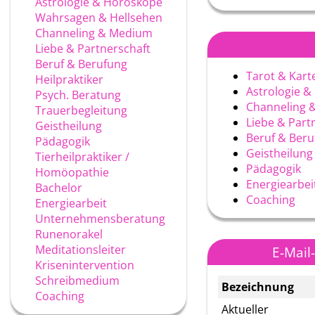
Astrologie & Horoskope
Wahrsagen & Hellsehen
Channeling & Medium
Liebe & Partnerschaft
Beruf & Berufung
Tarot & Kart
Heilpraktiker
Astrologie 
Psych. Beratung
Channeling 
Trauerbegleitung
Liebe & Part
Geistheilung
Beruf & Ber
Pädagogik
Geistheilung
Tierheilpraktiker /
Pädagogik
Homöopathie
Energiearbei
Bachelor
Coaching
Energiearbeit
Unternehmensberatung
Runenorakel
Meditationsleiter
E-Mail
Krisenintervention
Schreibmedium
Bezeichnung
Coaching
Aktueller