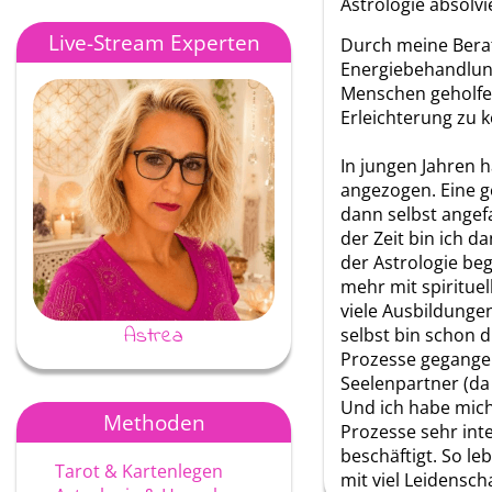
Astrologie absolvi
Live-Stream Experten
Durch meine Bera
Energiebehandlun
Menschen geholfen,
Erleichterung zu
In jungen Jahren 
angezogen. Eine ge
dann selbst angef
der Zeit bin ich d
der Astrologie be
mehr mit spiritue
viele Ausbildungen
Astrea
Ayke
selbst bin schon 
Prozesse gegange
Seelenpartner (da 
Und ich habe mic
Methoden
Prozesse sehr int
beschäftigt. So l
Tarot & Kartenlegen
mit viel Leidenscha