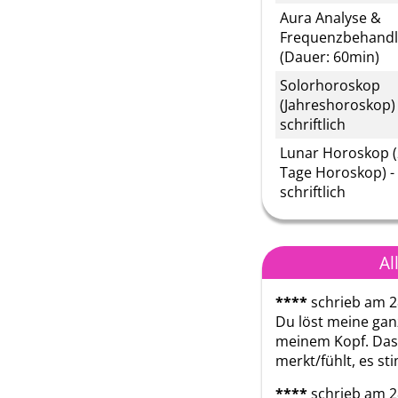
Aura Analyse &
Frequenzbehand
(Dauer: 60min)
Solorhoroskop
(Jahreshoroskop) 
schriftlich
Lunar Horoskop 
Tage Horoskop) -
schriftlich
Al
****
schrieb am 2
Du löst meine gan
meinem Kopf. Das 
merkt/fühlt, es st
****
schrieb am 2