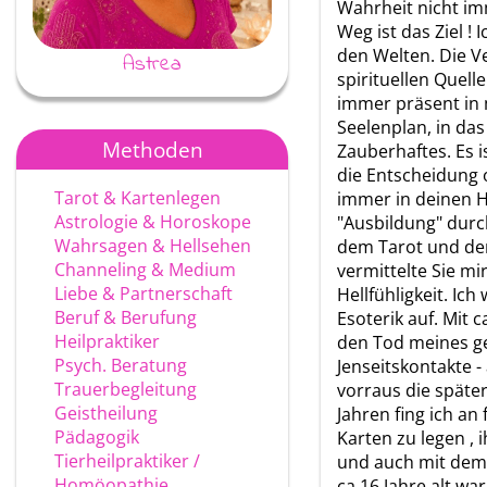
Wahrheit nicht imm
Weg ist das Ziel !
den Welten. Die V
Astrea
Ayke
spirituellen Quell
immer präsent in m
Seelenplan, in das
Methoden
Zauberhaftes. Es i
die Entscheidung o
Tarot & Kartenlegen
immer in deinen H
Astrologie & Horoskope
"Ausbildung" dur
Wahrsagen & Hellsehen
dem Tarot und d
Channeling & Medium
vermittelte Sie mir
Liebe & Partnerschaft
Hellfühligkeit. Ic
Beruf & Berufung
Esoterik auf. Mit 
Heilpraktiker
den Tod meines ge
Psych. Beratung
Jenseitskontakte -
Trauerbegleitung
vorraus die später
Geistheilung
Jahren fing ich a
Pädagogik
Karten zu legen ,
Tierheilpraktiker /
und auch mit dem 
Homöopathie
ca 16 Jahre alt w