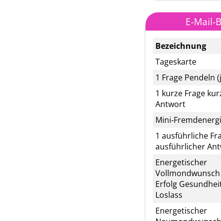
E-Mail-
Bezeichnung
Tageskarte
1 Frage Pendeln (
1 kurze Frage kur
Antwort
Mini‑Fremdenerg
1 ausführliche Fr
ausführlicher An
Energetischer
Vollmondwunsch 
Erfolg Gesundheit
Loslass
Energetischer