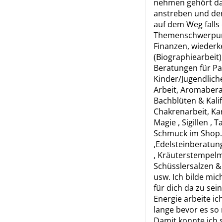
nehmen gehört da
anstreben und de
auf dem Weg falls
Themenschwerpunk
Finanzen, wieder
(Biographiearbeit)
Beratungen für Pa
Kinder/Jugendlich
Arbeit, Aromabera
Bachblüten & Kali
Chakrenarbeit, Ka
Magie , Sigillen ,
Schmuck im Shop.
,Edelsteinberatung
, Kräuterstempelm
Schüsslersalzen &
usw. Ich bilde mic
für dich da zu sei
Energie arbeite ic
lange bevor es so 
Damit konnte ich