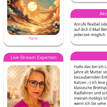
Akt
Anrufe flexibel od
auf dich E-Mail Be
jederzeit möglich
Marie
Nebelweg
Live-Stream Experten
Hallo das bin ich L
Jahre alt Mutter 
bezaubernden Enk
Katzen ;-) Ich les
klassische Brettsp
Radfahren und s
meinen Hobbys Ic
wenn ich Sie sehe