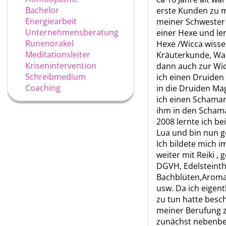
Bachelor
erste Kunden zu mi
Energiearbeit
meiner Schwester 
Unternehmensberatung
einer Hexe und ler
Runenorakel
Hexe /Wicca wisse
Meditationsleiter
Kräuterkunde, Wa
Krisenintervention
dann auch zur Wic
Schreibmedium
ich einen Druiden
Coaching
in die Druiden Mag
ich einen Schama
ihm in den Schama
2008 lernte ich b
Lua und bin nun g
Ich bildete mich i
weiter mit Reiki ,
DGVH, Edelsteinth
Bachblüten,Aromat
usw. Da ich eigent
zu tun hatte besch
meiner Berufung z
zunächst nebenbe