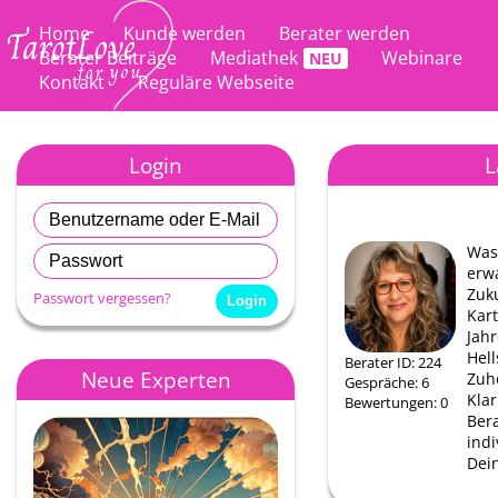
Home
Kunde werden
Berater werden
Berater Beiträge
Mediathek
Webinare
Kontakt
Reguläre Webseite
Login
L
Was
erw
Zuk
Passwort vergessen?
Kart
Jahr
Hell
Berater ID: 224
Neue Experten
Zuh
Gespräche: 6
Klar
Bewertungen: 0
Ber
indi
Dei