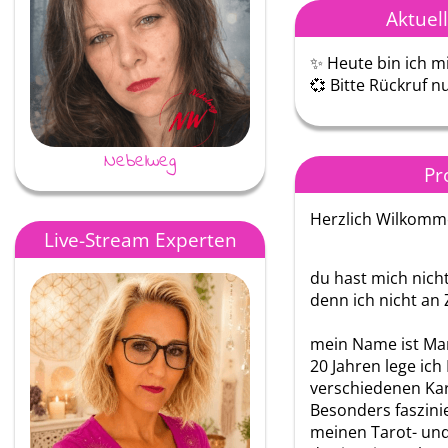
Aktuel
✨ Heute bin ich mi
💞 Bitte Rückruf 
Nebelweg
Jessy
Pro
Herzlich Wilkommen
Live-Stream Experten
du hast mich nic
denn ich nicht an Z
mein Name ist Mar
20 Jahren lege ich
verschiedenen Ka
Besonders faszinie
meinen Tarot- un