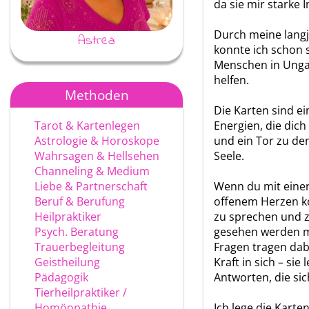
da sie mir starke 
Durch meine langj
Astrea
Ayke
konnte ich schon 
Menschen in Unga
helfen.
Methoden
Die Karten sind ei
Tarot & Kartenlegen
Energien, die dic
Astrologie & Horoskope
und ein Tor zu de
Wahrsagen & Hellsehen
Seele.
Channeling & Medium
Liebe & Partnerschaft
Wenn du mit einer
Beruf & Berufung
offenem Herzen k
Heilpraktiker
zu sprechen und z
Psych. Beratung
gesehen werden m
Trauerbegleitung
Fragen tragen dab
Geistheilung
Kraft in sich – sie 
Pädagogik
Antworten, die sic
Tierheilpraktiker /
Homöopathie
Ich lege die Karte