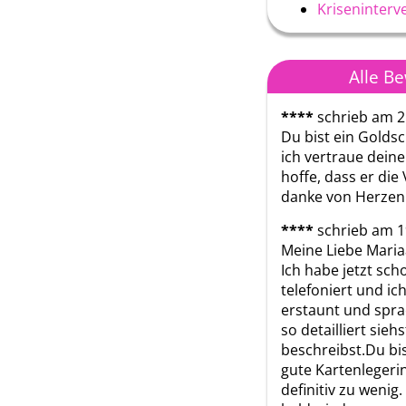
Kriseninterv
Alle B
****
schrieb am 2
Du bist ein Goldsc
ich vertraue dein
hoffe, dass er die
danke von Herzen
****
schrieb am 1
Meine Liebe Mariaa
Ich habe jetzt scho
telefoniert und ic
erstaunt und sprac
so detailliert siehs
beschreibst.Du bis
gute Kartenlegerin
definitiv zu wenig.