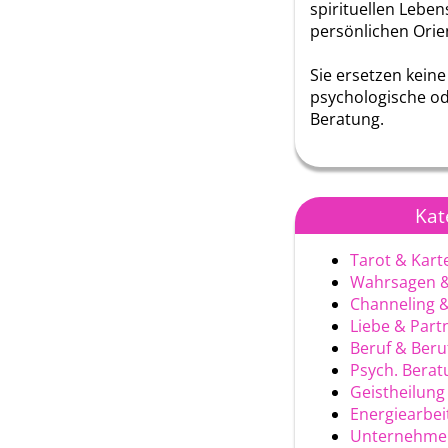
spirituellen Lebe
persönlichen Orie
Sie ersetzen keine
psychologische od
Beratung.
Kat
Tarot & Kart
Wahrsagen &
Channeling 
Liebe & Part
Beruf & Ber
Psych. Berat
Geistheilung
Energiearbei
Unternehme