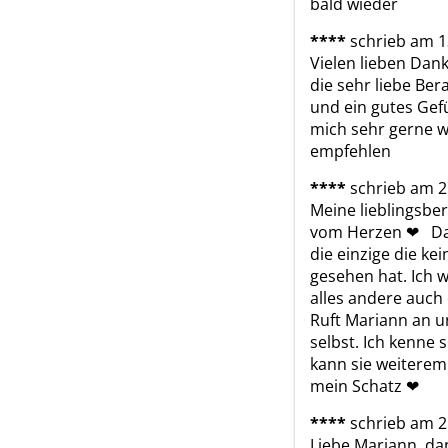
bald wieder
****
schrieb am 1
Vielen lieben Dank 
die sehr liebe Ber
und ein gutes Gef
mich sehr gerne wi
empfehlen
****
schrieb am 2
Meine lieblingsbera
vom Herzen ❤ ️  D
die einzige die kei
gesehen hat. Ich 
alles andere auch e
Ruft Mariann an u
selbst. Ich kenne 
kann sie weiteremp
mein Schatz ❤ ️
****
schrieb am 2
Liebe Mariann, dan