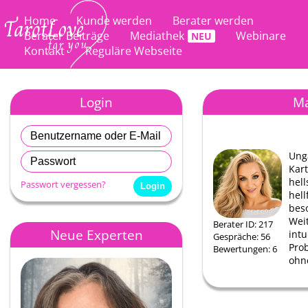
Home
Kunde werden
Berater werden
Berater Beiträge
Mediathek
Webinare
Kontakt
Reguläre Webseite
Login
Ma
Ung
Kar
hell
Passwort vergessen?
hell
bes
Weit
Berater ID: 217
Neue Experten
intu
Gespräche: 56
Pro
Bewertungen: 6
ohn