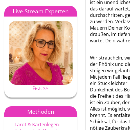
ist ein unendlich
das darauf wartet,
Live-Stream Experten
durchschritten, g
zu werden. Verlas
Mauern Deiner Ko
draußen, im tiefe
wartet Dein wahre
Wir straucheln, wi
der Phönix und di
steigen wir geläu
Mit jedem Fall fli
ein Stück leichter.
Astrea
Ayke
Dunkelheit des Bo
die Freiheit des H
ist ein Zauber, de
Alles ist möglich,
Methoden
brennt. Es entfalte
Schicksal, für das
Tarot & Kartenlegen
nötige Zauberkraft