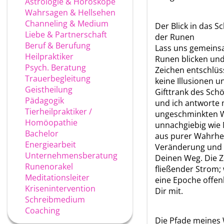
Astrologie & Horoskope
Wahrsagen & Hellsehen
Channeling & Medium
Der Blick in das S
Liebe & Partnerschaft
der Runen
Beruf & Berufung
Lass uns gemeinsa
Heilpraktiker
Runen blicken un
Psych. Beratung
Zeichen entschlüss
Trauerbegleitung
keine Illusionen 
Geistheilung
Gifttrank des Sch
Pädagogik
und ich antworte 
Tierheilpraktiker /
ungeschminkten W
Homöopathie
unnachgiebig wie 
Bachelor
aus purer Wahrhei
Energiearbeit
Veränderung und 
Unternehmensberatung
Deinen Weg. Die Ze
Runenorakel
fließender Strom;
Meditationsleiter
eine Epoche offenb
Krisenintervention
Dir mit.
Schreibmedium
Coaching
Die Pfade meines