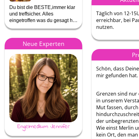
Du bist die BESTE,immer klar
Eingetroffen! Es wird wohl 
Täglich von 12-15
und treffsicher. Alles
schriftliche Abmahnung
erreichbar, bei Pa
eingetroffen was du gesagt h…
bezüglich des Lärms geb…
nutzen.
Neue Experten
Pr
Schön, dass Deine
mir gefunden hat.
Grenzen sind nur 
in unserem Versta
Mut fassen, durch 
hindurchzuschreite
der unbegrenzten 
Engelmedium Jennifer
Annina
Wie einst Merlin un
kein Ort, den man 