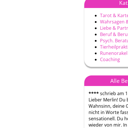
Kat
Tarot & Kart
Wahrsagen &
Liebe & Part
Beruf & Ber
Psych. Berat
Tierheilprak
Runenorakel
Coaching
Alle B
****
schrieb am 1
Lieber Merlin! Du b
Wahnsinn, deine 
nicht in Worte fass
sensationell. Du hör
wieder von mir. In