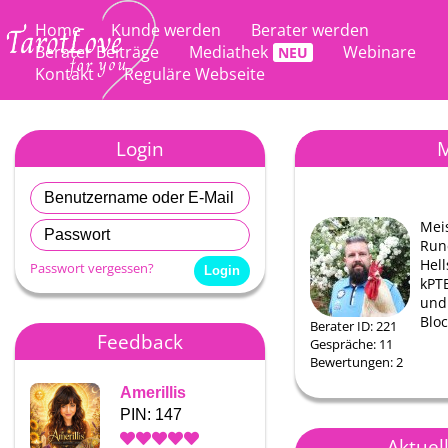
Home
Kunde werden
Berater werden
Berater Beiträge
Mediathek
Webinare
Kontakt
Reguläre Webseite
Login
M
Mei
Run
Hell
Passwort vergessen?
kPT
und
Blo
Berater ID: 221
Feedback
Gespräche: 11
Bewertungen: 2
Amerillis
Amerillis
PIN: 147
PIN: 147
Aktuel