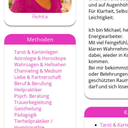
und auf Augenhöh
Für Klarheit, Sel
Astrea
Ayke
Leichtigkeit.
Ich bin Michael, 
Energiearbeiter.
Methoden
Mit viel Feingefüh
klaren Wahrnehmu
Tarot & Kartenlegen
dabei, wieder in K
Astrologie & Horoskope
kommen.
Wahrsagen & Hellsehen
Bei mir bekommst
Channeling & Medium
oder Belehrungen
Liebe & Partnerschaft
geschützten Raum,
Beruf & Berufung
darf und sich löse
Heilpraktiker
Psych. Beratung
Trauerbegleitung
Geistheilung
K
Pädagogik
Tierheilpraktiker /
Tarot & Kart
Homöopathie