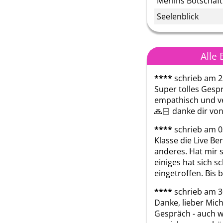
Merlins Botschaft
Seelenblick
Alle
****
schrieb am 2
Super tolles Gespr
empathisch und ve
🙏🏻 danke dir vo
****
schrieb am 0
Klasse die Live Be
anderes. Hat mir s
einiges hat sich s
eingetroffen. Bis b
****
schrieb am 3
Danke, lieber Mich
Gespräch - auch we