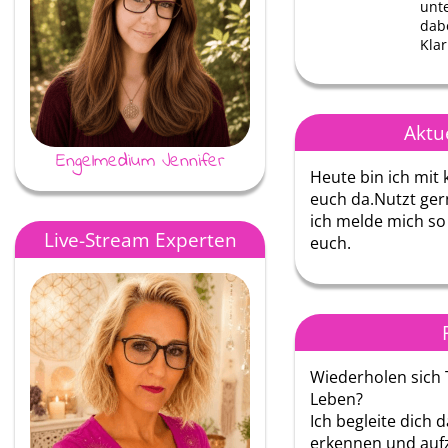
unte
dab
Klar
Aktu
Engelmedium Jennifer
Melrun80
Heute bin ich mit 
euch da.Nutzt ger
ich melde mich so 
Live-Stream Experten
euch.
Wiederholen sich 
Leben?
Ich begleite dich 
erkennen und aufz