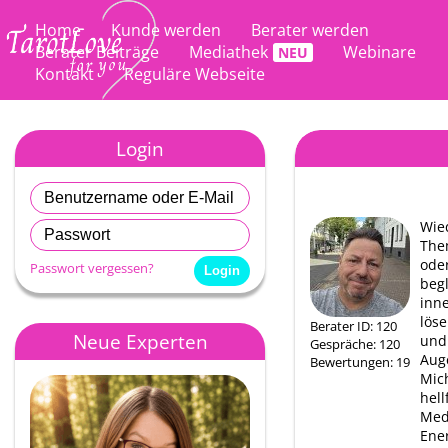
Home
Kunde werden
Berater werden
Berater Beiträge
Mediathek
Webinare
Kontakt
Reguläre Webseite
Login
Wie
The
ode
Passwort vergessen?
begl
inn
löse
Berater ID: 120
Neue Experten
und
Gespräche: 120
Aug
Bewertungen: 19
Mic
hel
Med
Ener