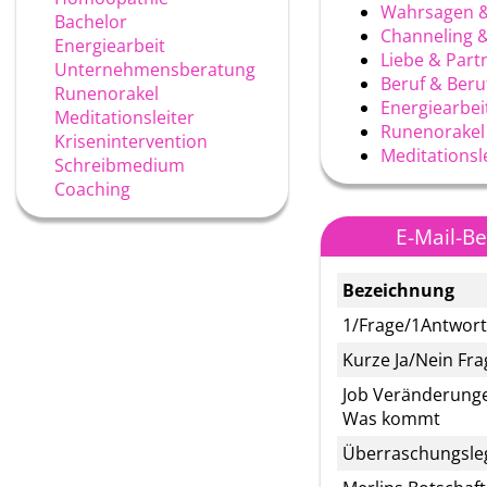
Wahrsagen &
Bachelor
Channeling 
Energiearbeit
Liebe & Part
Unternehmensberatung
Beruf & Ber
Runenorakel
Energiearbei
Meditationsleiter
Runenorakel
Krisenintervention
Meditationsl
Schreibmedium
Coaching
E-Mail-B
Bezeichnung
1/Frage/1Antwort
Kurze Ja/Nein Fra
Job Veränderung
Was kommt
Überraschungsle