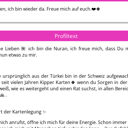
 für deine
en, ich bin wieder da. Freue mich auf euch.❤️🍀
 hast sehr
Profiltext
e Lieben 🌺 ich bin die Nuran, ich freue mich, dass Du 
nun etwas zu mir.
ursprünglich aus der Türkei bin in der Schweiz aufgewac
e seit vielen Jahren Kipper Karten🍀 wenn du Sorgen in der
weiß, wie es weitergeht und einen Rat suchst, in allen Bereic
a🙏 .
t der Kartenlegung ✨
Merlin
Nebelweg
ch anrufst, öffne ich mich für deine Energie. Schon immer