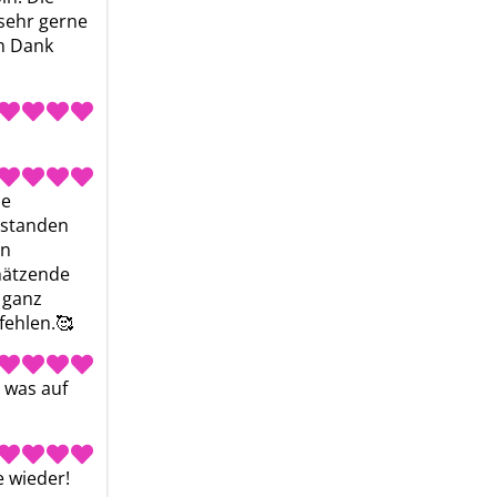
sehr gerne 
n Dank 
e 
standen 
n 
hätzende 
 ganz 
ehlen.🥰 
 was auf 
e wieder!