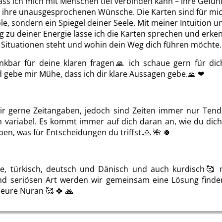
ass ich mich mit Menschen tief verbinden kann – ihre Gefühl
ihre unausgesprochenen Wünsche. Die Karten sind für mic
e, sondern ein Spiegel deiner Seele. Mit meiner Intuition u
 zu deiner Energie lasse ich die Karten sprechen und erke
 Situationen steht und wohin dein Weg dich führen möchte.
ankbar für deine klaren fragen🙏 ich schaue gern für dic
 gebe mir Mühe, dass ich dir klare Aussagen gebe.🙏 ❤ ️
dir gerne Zeitangaben, jedoch sind Zeiten immer nur Ten
h variabel. Es kommt immer auf dich daran an, wie du dic
en, was für Entscheidungen du triffst.🙏 🌺 🍀
Alina del Sol
Michael
he, türkisch, deutsch und Dänisch und auch kurdisch🥰 
nd seriösen Art werden wir gemeinsam eine Lösung finden
 eure Nuran 🥰 🍀 🙏