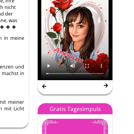
e, ihre
h nicht
nd der
nne, was
🍀 🍀 🍀
h in meine
denzen und
h machst in
Nana Gipsy Spirit
mit meiner
Gratis Tagesimpuls
 mit Licht