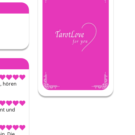
, hören 
nt und 
n. Die 