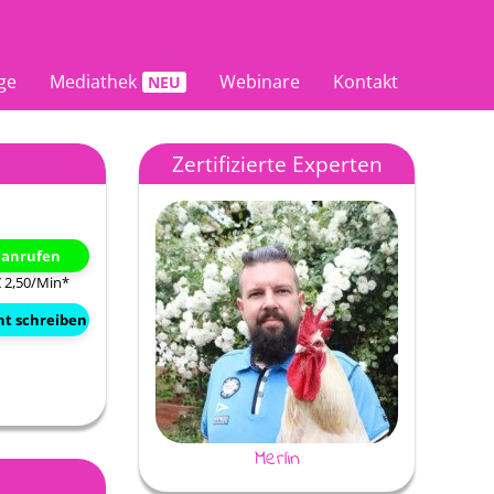
ge
Mediathek
Webinare
Kontakt
Zertifizierte Experten
t anrufen
€ 2,50/Min
*
ht schreiben
Merlin