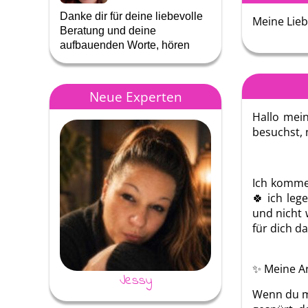
Danke dir für deine liebevolle
Liebe Nuran , danke
Meine Lieb
Beratung und deine
tolle Unterstützung,
aufbauenden Worte, hören
viel erkannt und …
uns…
Neue Experten
Hallo mein
besuchst, 
Ich komme 
🍀 ich leg
und nicht 
für dich d
✨ Meine Ar
Jessy
Evita
Wenn du mi