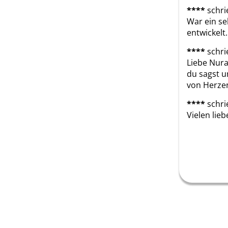
****
schri
War ein se
entwickelt
****
schri
Liebe Nuran
du sagst u
von Herzen
****
schri
Vielen lie