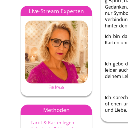
gespürt, d
Gedanken, 
Live-Stream Experten
nur Symbol
Verbindung
hinter den
Ich bin d
Karten und
Ich gebe 
leider auc
deinem Leb
Astrea
Ayke
Ich sprec
offenen u
Methoden
und Liebe,
Tarot & Kartenlegen