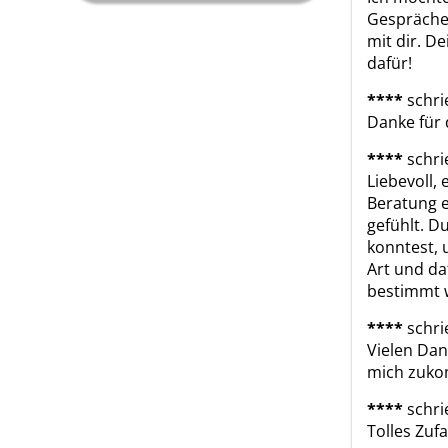
Gespräche 
mit dir. De
dafür!
****
schri
Danke für 
****
schri
Liebevoll,
Beratung e
gefühlt. D
konntest, 
Art und da
bestimmt w
****
schri
Vielen Dan
mich zuko
****
schri
Tolles Zuf