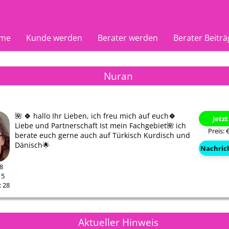
me
Kunde werden
Berater werden
Berater Beiträ
Nuran
🌺 🍀 hallo Ihr Lieben, ich freu mich auf euch🍀
Jetz
Liebe und Partnerschaft Ist mein Fachgebiet🌺 ich
Preis: 
berate euch gerne auch auf Türkisch Kurdisch und
Dänisch🌟
Nachric
88
15
 28
88
Aktueller Hinweis