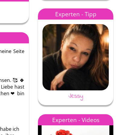
Experten - Tipp
meine Seite
hsen. 🥰 🍀
 Liebe hast
hen ❤ ️ bin
Jessy
Experten - Videos
Melrun80
Annina
 habe ich