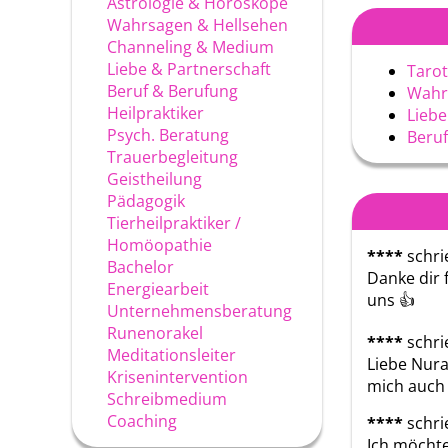
Astrologie & Horoskope
Wahrsagen & Hellsehen
Channeling & Medium
Liebe & Partnerschaft
Tarot
Beruf & Berufung
Wahr
Heilpraktiker
Liebe
Psych. Beratung
Beruf
Trauerbegleitung
Geistheilung
Pädagogik
Tierheilpraktiker /
Homöopathie
****
schri
Bachelor
Danke dir 
Energiearbeit
uns 👍
Unternehmensberatung
Runenorakel
****
schri
Meditationsleiter
Liebe Nura
Krisenintervention
mich auch
Schreibmedium
Coaching
****
schri
Ich möchte 