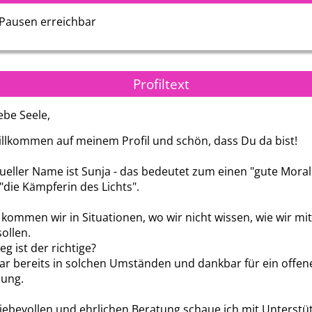
 Pausen erreichbar
ichtiges
ank.
Profiltext
ebe Seele,
illkommen auf meinem Profil und schön, dass Du da bist!
tueller Name ist Sunja - das bedeutet zum einen "gute Moral
"die Kämpferin des Lichts".
ommen wir in Situationen, wo wir nicht wissen, wie wir mit
ollen.
g ist der richtige?
ar bereits in solchen Umständen und dankbar für ein offe
zung.
rwelten
Moira
Annina
liebevollen und ehrlichen Beratung schaue ich mit Unterstü