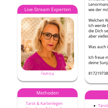
Lenormand
Live-Stream Experten
wie der mö
Welchen We
Ich werde 
die Dich s
aber viell
Was auch i
Ich freue 
deine Sunj
Astrea
Ayke
817219738
Methoden
Tarot & Kartenlegen
Tarot