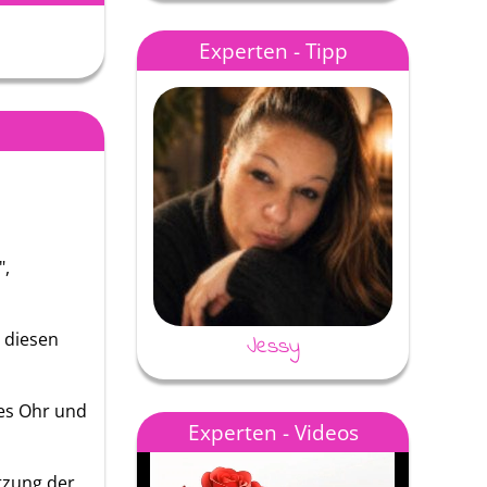
Experten - Tipp
",
 diesen
Jessy
nes Ohr und
Experten - Videos
Jessi
Layana Enge
tzung der