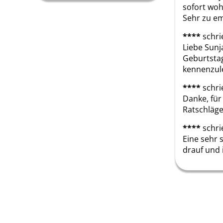
sofort woh
Sehr zu em
****
schri
Liebe Sunja
Geburtstag
kennenzule
****
schri
Danke, für
Ratschläge
****
schri
Eine sehr 
drauf und 