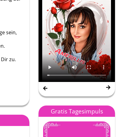
ge sein,
en.
Dir zu.
Nana Gipsy Spirit
Gratis Tagesimpuls