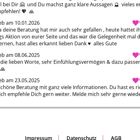
l bei Dir 🤗  und Du machst ganz klare Aussagen 🔮  vieles e
pfehlen! 💖  🙏 
eb am 10.01.2026
 deine Beratung hat mir auch sehr gefallen , heute hattet ihr
s Aktion von eurer Seite und das war die Gelegenheit mal di
rnen, hast alles erkannt lieben Dank ♥ ️ alles Gute
eb am 08.06.2025
 die lieben Worte, sehr Einfühlungsvermögen & dazu passen
🙏 
eb am 23.05.2025
schöne Beratung mit ganz viele Informationen. Du hast es ric
ich empfehle Dich gern weiter. Melde mich sehr gerne wieder
Impressum
Datenschutz
AGB