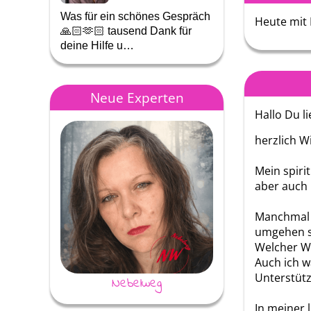
Was für ein schönes Gespräch
Heute mit
Es war ein sehr aufr
🙏🏻🫶🏻 tausend Dank für
Gespräch.Vielen D
deine Hilfe u…
Neue Experten
Hallo Du li
herzlich W
Mein spiri
aber auch 
Manchmal k
umgehen s
Welcher We
Auch ich w
Unterstüt
Nebelweg
Nannas Zaube
In meiner 