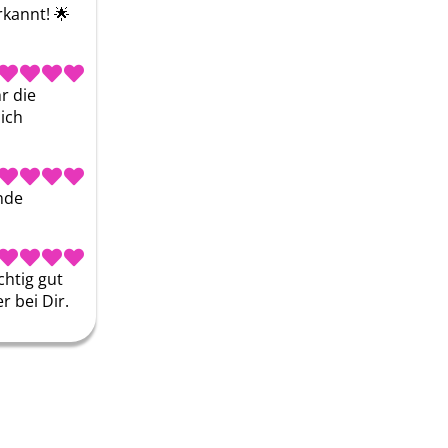
rkannt! 🌟
 die 
ch 
de 
htig gut 
 bei Dir.