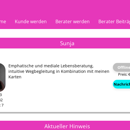
me
Kunde werden
Berater werden
Berater Beiträ
Sunja
Emphatische und mediale Lebensberatung,
Offlin
intuitive Wegbegleitung in Kombination mit meinen
Preis: 
Karten
Nachric
23
32
 7
23
Aktueller Hinweis