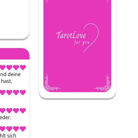
nd deine 
 hast,
eder.
t sich 