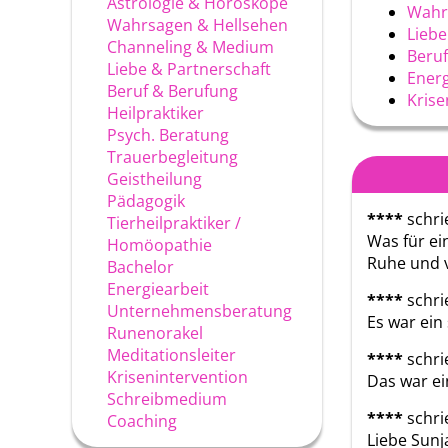
Astrologie & Horoskope
Wahr
Wahrsagen & Hellsehen
Liebe
Channeling & Medium
Beruf
Liebe & Partnerschaft
Energ
Beruf & Berufung
Krise
Heilpraktiker
Psych. Beratung
Trauerbegleitung
Geistheilung
Pädagogik
****
schri
Tierheilpraktiker /
Was für ei
Homöopathie
Ruhe und v
Bachelor
Energiearbeit
****
schri
Unternehmensberatung
Es war ein
Runenorakel
Meditationsleiter
****
schri
Krisenintervention
Das war ei
Schreibmedium
****
schri
Coaching
Liebe Sunj