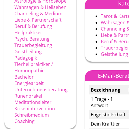
Astrologie & Horoskope
Kat
Wahrsagen & Hellsehen
Channeling & Medium
Tarot & Kart
Liebe & Partnerschaft
Wahrsagen &
Beruf & Berufung
Channeling 
Heilpraktiker
Liebe & Part
Psych. Beratung
Beruf & Ber
Trauerbegleitung
Trauerbegle
Geistheilung
Geistheilung
Pädagogik
Tierheilpraktiker /
Homöopathie
E-Mail-Ber
Bachelor
Energiearbeit
Unternehmensberatung
Bezeichnung
Runenorakel
1 Frage - 1
Meditationsleiter
Antwort
Krisenintervention
Engelsbotschaft
Schreibmedium
Coaching
Dein Krafttier