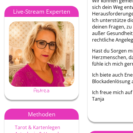
Wir können gemei
sich dein Weg ent
Live-Stream Experten
Herausforderunge
Ich unterstütze di
deinen Fragen, zu
außer Gesundheit
rechtliche Angele
Hast du Sorgen m
Herzmenschen, d
fühle ich mich gern
Ich biete auch Ene
Blockadenlösung 
Astrea
Ayke
Ich freue mich auf
Tanja
Methoden
Tarot & Kartenlegen