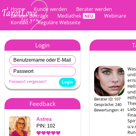
Home
Kunde werden
Berater werden
Berater Beiträge
Mediathek
Webinare
Kontakt
Reguläre Webseite
Login
T
Was
und 
er/s
Passwort vergessen?
Hel
und
Hilf
Berater ID: 107
Feedback
The
Gespräche: 240
Lieb
Bewertungen: 41
Fin
Astrea
Astrea
Spir
PIN: 102
PIN: 102
u.v.
Run