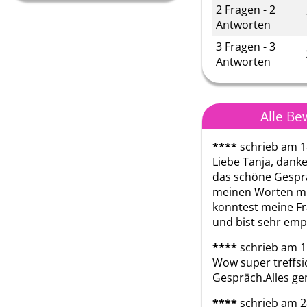
2 Fragen - 2
Antworten
3 Fragen - 3
Antworten
Alle B
****
schrieb am 1
Liebe Tanja, danke 
das schöne Gesprä
meinen Worten mi
konntest meine Fr
und bist sehr emp
****
schrieb am 1
Wow super treffsic
Gespräch.Alles ge
****
schrieb am 2