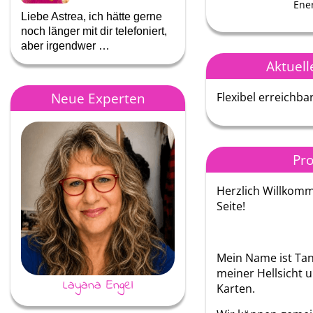
Ener
Liebe Astrea, ich hätte gerne
Ich kann Dir nur immer dan
noch länger mit dir telefoniert,
das Du so für mich da bist
aber irgendwer …
wenn es mir nicht gut …
Aktuell
Neue Experten
Flexibel erreichbar
Pro
Herzlich Willkom
Seite!
Mein Name ist Tanj
meiner Hellsicht u
Layana Engel
Merlin
Karten.