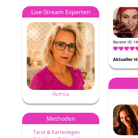
Live-Stream Experten
Berater ID: 1
Aktueller H
Astrea
Ayke
Methoden
Tarot & Kartenlegen