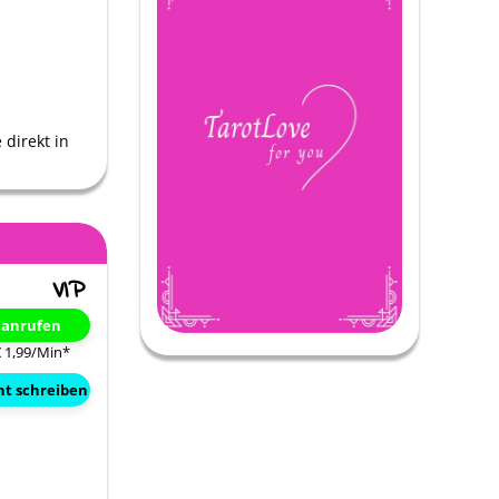
 direkt in
t anrufen
€ 1,99/Min
*
ht schreiben