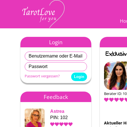
Ho
Login
Passwort vergessen?
Berater ID: 1
Feedback
Astrea
Astrea
PIN: 102
PIN: 1
Aktueller H