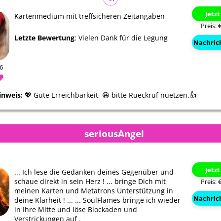
Jetz
Kartenmedium mit treffsicheren Zeitangaben
Preis: 
Letzte Bewertung
: Vielen Dank für die Legung
Nachric
46
inweis:
💖 Gute Erreichbarkeit, 😆 bitte Rueckruf nuetzen.👍
seriousAngel
Alina del Sol
Michael
Jetz
... Ich lese die Gedanken deines Gegenüber und
schaue direkt in sein Herz ! ... bringe Dich mit
Preis: 
meinen Karten und Metatrons Unterstützung in
Nachric
deine Klarheit ! ... ... SoulFlames bringe ich wieder
in Ihre Mitte und löse Blockaden und
Verstrickungen auf .