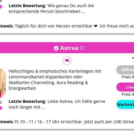
08
Letzte Bewertung
: Wie genau Du auch die
entsprechende Person beschrieben …
inweis:
Täglich für dich von Herzen erreichbar ❤ ️ Ich freue mich au
Astrea
©
Offlin
Hellsichtiges & emphatisches Kartenlegen mit
Lenormandkarten,Kipperkarten oder
Preis: 
Skatkarten.Channeling, Aura Reading &
Liv
Energiearbeit
Preis: 
Letzte Bewertung
: Liebe Astrea, ich hätte gerne
02
Nachric
noch länger mit …
inweis:
Fr.10 - 11 / 16 - 17 Uhr erreichbar. Jetzt auch per LIVE-Stre