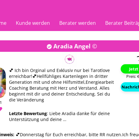
me
Kunde werden
Berater werden
Berater Beiträ
Aradia Angel
©
Jetz
💕 Ich bin Orginal und Exklusiv nur bei Tarotlove
erreichbar!💕Hellfühliges Kartenlegen in dritter
Preis: 
Generation mit und ohne Hilfsmittel,Energiearbeit
Nachric
Coaching Beratung mit Herz und Verstand. Alles
beginnt mit dir und deiner Entscheidung. Sei du
die Veränderung
01
Letzte Bewertung
: Liebe Aradia danke für deine
Unterstützung und deine …
Nuran
Aradia 
02
PIN: 188
PIN: 10
inweis:
💕Donnerstag für Euch erreichbar, bitte RR nutzen.Ich fre