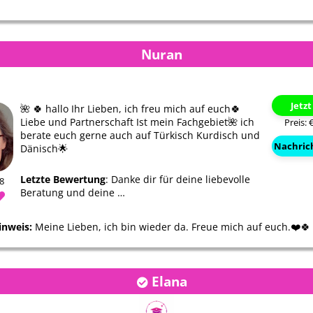
mmer danken
Danke dir für deine liebevolle
Liebe Aradia danke f
a bist
Beratung und deine
Unterstützung und de
ut …
aufbauenden Worte, hören
❤️🕊️
Nuran
uns…
Jetz
🌺 🍀 hallo Ihr Lieben, ich freu mich auf euch🍀
Liebe und Partnerschaft Ist mein Fachgebiet🌺 ich
Preis: 
berate euch gerne auch auf Türkisch Kurdisch und
Nachric
Dänisch🌟
Letzte Bewertung
: Danke dir für deine liebevolle
88
Beratung und deine …
inweis:
Meine Lieben, ich bin wieder da. Freue mich auf euch.❤️🍀
Elana
Merlin
Nannas Zauber