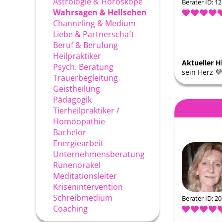
Astrologie & Horoskope
Berater ID: 1
Wahrsagen & Hellsehen
Channeling & Medium
Liebe & Partnerschaft
Beruf & Berufung
Heilpraktiker
Aktueller H
Psych. Beratung
sein Herz 💜 
Trauerbegleitung
Geistheilung
Pädagogik
Tierheilpraktiker /
Homöopathie
Bachelor
Energiearbeit
Unternehmensberatung
Runenorakel
Meditationsleiter
Krisenintervention
Schreibmedium
Berater ID: 2
Coaching