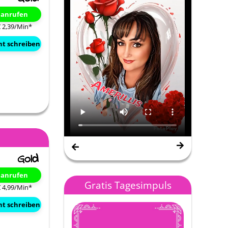
t anrufen
€ 2,39/Min
*
ht schreiben
Nana Gipsy Spirit
t anrufen
Gratis Tagesimpuls
€ 4,99/Min
*
ht schreiben