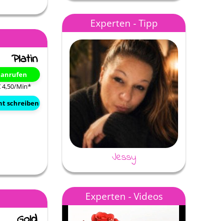
ür deine
Meine liebe Aradia!Da
Für mich wie immer die beste
Experten - Tipp
ine Sicht
alles du bist die beste
auf Erden 💕💕💕
wann man mit dir r…
t anrufen
€ 4,50/Min
*
ht schreiben
Jessy
Experten - Videos
welten
Layana Engel
Jessi