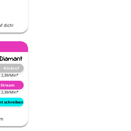
f dich!
e - Rückruf
€ 2,39/Min
*
e Stream
€ 2,39/Min
*
ht schreiben
am