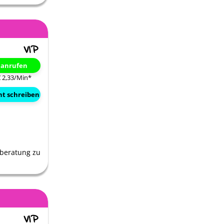
t anrufen
€ 2,33/Min
*
ht schreiben
ilberatung zu