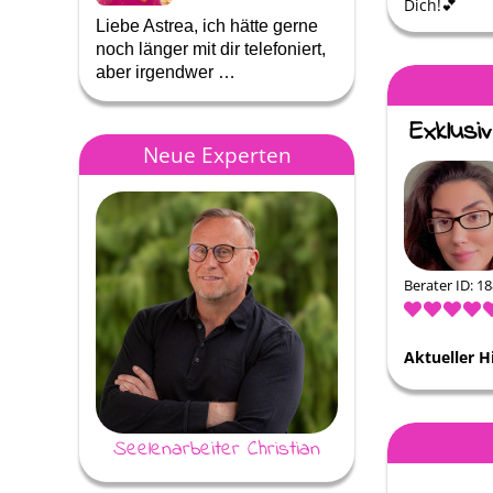
Dich!💕
Liebe Astrea, ich hätte gerne
Ich kann Dir nur i
noch länger mit dir telefoniert,
das Du so für mich d
aber irgendwer …
wenn es mir nicht g
Neue Experten
Berater ID: 1
Aktueller H
Seelenarbeiter Christian
Moira