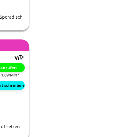
n.Sporadisch
t anrufen
€ 1,69/Min
*
ht schreiben
ruf setzen