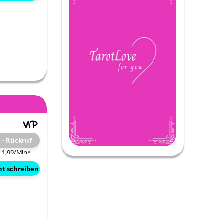
e - Rückruf
€ 1,99/Min
*
ht schreiben