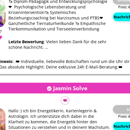
Offlin
🦄 Diplom-Pädagogik und Entwicklungspsychologie
❤ ️ Psychologische Lebensberatung und
Preis: 
Krisenintervention🦄 Systemisches
Nachric
Beziehungscoaching bei Narzissmus und PTBS❤ ️
Ganzheitliche Tiernaturheilkunde 🦄 Empathische
Tierkommunikation und Tierseelenverbindung
77
Letzte Bewertung
: Vielen lieben Dank für die sehr
schöne Nachricht. …
inweis:
.👑 Individuelle, liebevolle Botschaften rund um die Uhr dir
 Das absolute Highlight: Deine exklusive 24h E-Mail-Beratung.👑
Jasmin Solve
Alina del Sol
Michael
U
Hallo :) ich bin Energetikerin, Kartenlegerin &
Astrologin. Ich unterstütze dich dabei in die
Preis: 
Klarheit zu kommen, die Energetik hinter den
Nachric
Situationen zu verstehen und in deinem Wachstum.