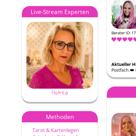
Live-Stream Experten
Berater ID: 1
Aktueller H
Postfach.👑
Astrea
Ayke
Methoden
Tarot & Kartenlegen