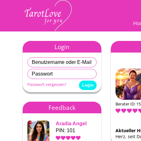
Ho
Login
Passwort vergessen?
Berater ID: 1
Feedback
Aradia Angel
Aradia
Aktueller H
PIN: 101
PIN: 1
Herz, seit D