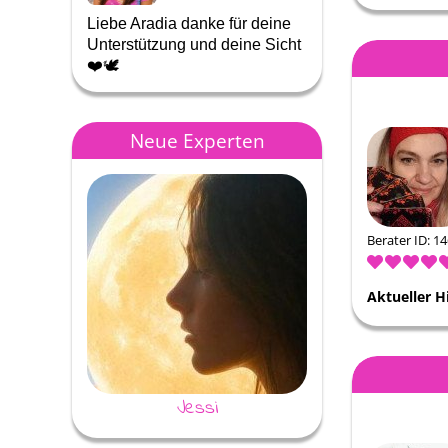
Liebe Aradia danke für deine
Für mich wie immer
Unterstützung und deine Sicht
auf Erden 💕💕💕
❤️🕊️
Neue Experten
Berater ID: 1
Aktueller H
Jessi
Evita