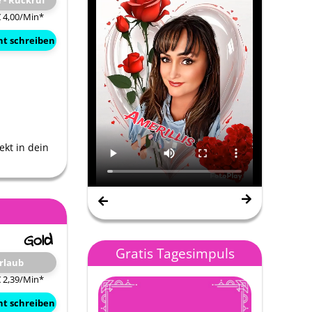
e - Rückruf
€ 4,00/Min
*
ht schreiben
ekt in dein
Nana Gipsy Spirit
Gratis Tagesimpuls
rlaub
€ 2,39/Min
*
ht schreiben