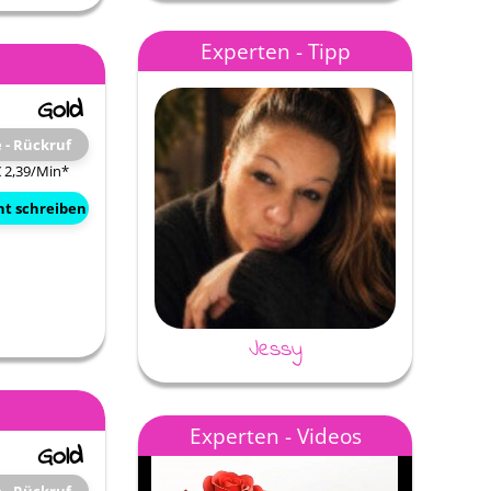
te
... immer immer wieder gerne.
Eingetroffen, Eingetrof
Experten - Tipp
h des
Ich mag einfach so so Deine
Aber sowas von haar
gepasst.
Art. Danke für ALLES …
Öfter mal anders als 
e - Rückruf
€ 2,39/Min
*
ht schreiben
Jessy
Experten - Videos
Jessy
Melrun80