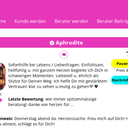
me
Kunde werden
Berater werden
Berater Beiträ
Aphrodite
Pause
Soforthilfe bei Lebens-/ Liebesfragen. Einfühlsam,
hellfühlig u. mit ganzem Herzen begleite ich Dich in
Preis: 
schwierigen Momenten. Liebevoll u. ehrlich als
Nachric
Stütze für Deinen Weg. Ich helfe Dir mit gestärktem
Vertrauen klar zu sehen u.mutig zu gehen💜 💖
51
Letzte Bewertung
: wie immer spitzenmässige
beratung! danke von herzen für …
 Angel
Aradia Angel
Aradia 
inweis:
Donnerstag abend da. Herzenssache. Freu mich auf Dich! H
01
PIN: 101
PIN: 10
u atmest, schlägt es für Dich!