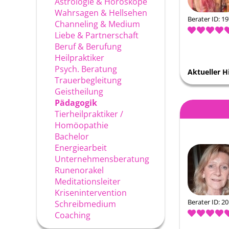
Astrologie & Horoskope
Wahrsagen & Hellsehen
Berater ID: 1
Channeling & Medium
Liebe & Partnerschaft
Beruf & Berufung
Heilpraktiker
Psych. Beratung
Aktueller H
Trauerbegleitung
Geistheilung
Pädagogik
Tierheilpraktiker /
Homöopathie
Bachelor
Energiearbeit
Unternehmensberatung
Runenorakel
Meditationsleiter
Krisenintervention
Berater ID: 2
Schreibmedium
Coaching