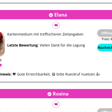
Meine liebe Aradia!Danke für
Vielen Dank. Die ers
 die beste
alles du bist die beste egal
Voraussage bezüglic
Elana
wann man mit dir r…
Telefonats hat exakt 
…
Offlin
Kartenmedium mit treffsicheren Zeitangaben
Preis: 
Letzte Bewertung
: Vielen Dank für die Legung
Nachric
46
inweis:
💖 Gute Erreichbarkeit, 😆 bitte Rueckruf nuetzen.👍
Rosina
Nannas Zauberwelten
Moira