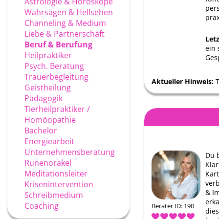
Astrologie & Horoskope
per
Wahrsagen & Hellsehen
prax
Channeling & Medium
Liebe & Partnerschaft
Let
Beruf & Berufung
ein
Heilpraktiker
Ges
Psych. Beratung
Trauerbegleitung
Aktueller Hinweis:
T
Geistheilung
Pädagogik
Tierheilpraktiker /
Homöopathie
Bachelor
Energiearbeit
Unternehmensberatung
Du 
Runenorakel
Klar
Meditationsleiter
Kar
ver
Krisenintervention
& Im
Schreibmedium
erk
Coaching
Berater ID: 190
die