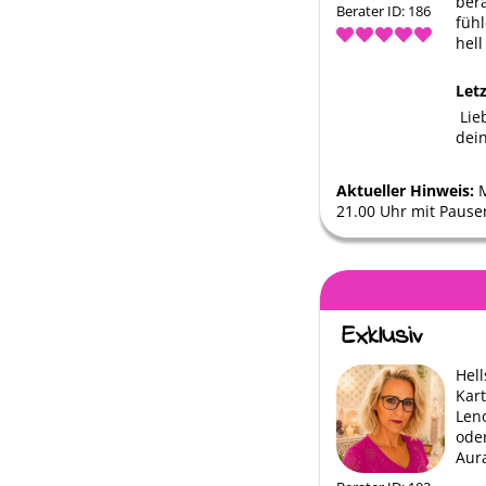
bera
Berater ID: 186
füh
hell
Let
️ Li
dei
Aktueller Hinweis:
M
21.00 Uhr mit Pause
Hel
Kar
Len
ode
Aur