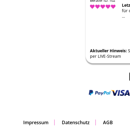
Berater ID: 102
Let
für
…
Aktueller Hinweis:
S
per LIVE-Stream
Impressum
Datenschutz
AGB