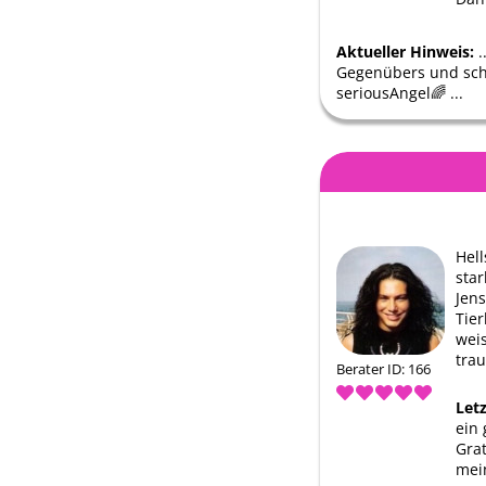
Aktueller Hinweis:
.
Gegenübers und schau
seriousAngel🌈 ...
Hell
star
Jens
Tie
weis
tra
Berater ID: 166
Let
ein
Grat
mei