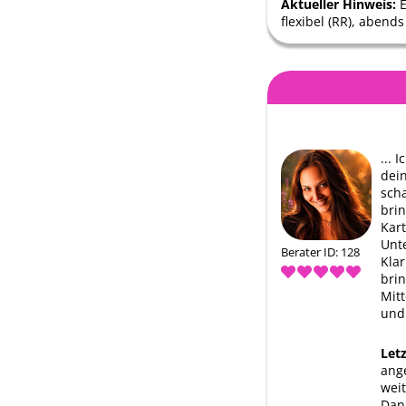
Aktueller Hinweis:
E
flexibel (RR), abend
... 
dei
scha
bri
Kar
Unt
Berater ID: 128
Klar
brin
Mit
und 
Let
ang
wei
Dan