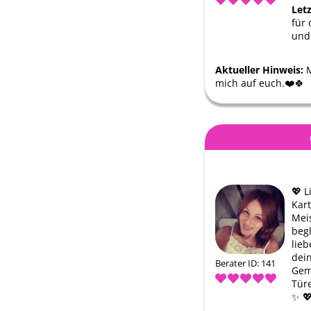
Let
für 
und
Aktueller Hinweis:
M
mich auf euch.❤️🍀
💖 L
Kar
Meis
begl
lieb
dei
Berater ID: 141
Gem
Türe
✨ 