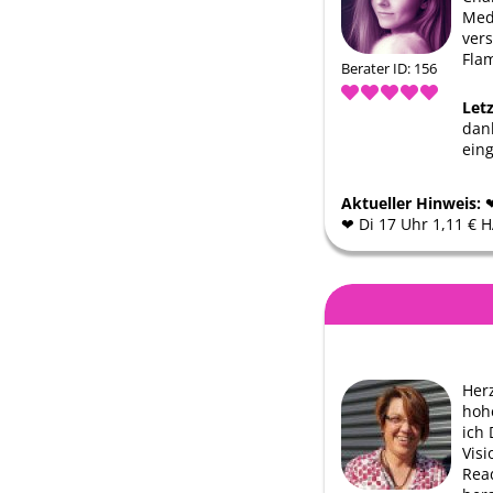
Med
ver
Fla
Berater ID: 156
Let
dank
eing
Aktueller Hinweis:
❤
❤ ️Di 17 Uhr 1,11 € 
Herz
hohe
ich 
Vis
Read