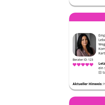
Emp
Lebe
Weg
Kom
Kar
Berater ID: 123
Let
ein
🏻 
Aktueller Hinweis: