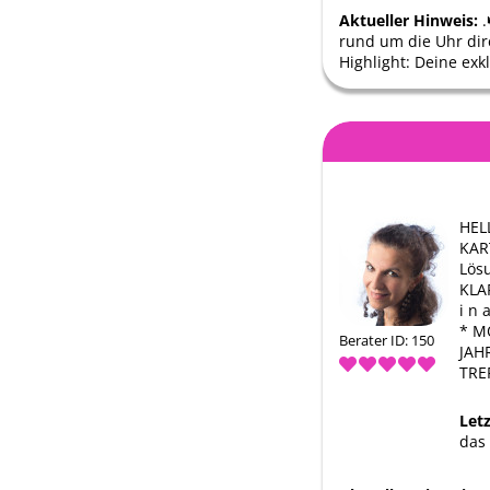
Aktueller Hinweis:
.
rund um die Uhr dire
Highlight: Deine exk
HEL
KAR
Lösu
KLAR
i n 
* M
Berater ID: 150
JAH
TRE
Let
das 