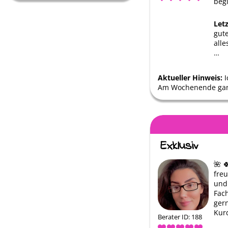
beg
Let
gut
alle
…
Aktueller Hinweis:
I
Am Wochenende gan
🌺 
freu
und 
Fach
ger
Kur
Berater ID: 188