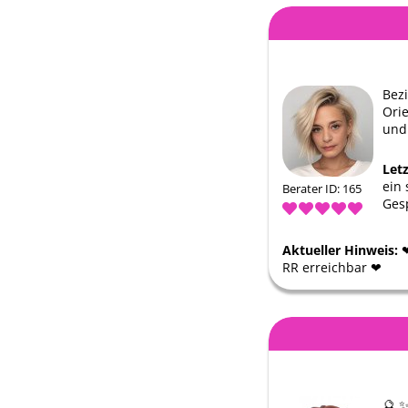
Bez
Orie
und 
Let
ein 
Berater ID: 165
Ges
Aktueller Hinweis:
RR erreichbar ❤
🔮 ✨