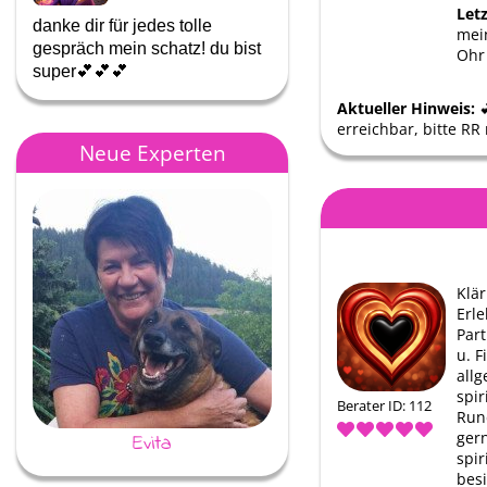
Let
danke dir für jedes tolle
Danke meine Liebe!Für dei
mein
gespräch mein schatz! du bist
offenes Ohr und deine
Ohr
super💕💕💕
Ratschläge ❤️ alles wi…
Aktueller Hinweis:
erreichbar, bitte RR
Neue Experten
Klä
Erle
Part
u. 
all
spir
Berater ID: 112
Run
ger
Evita
Moira
spir
besi