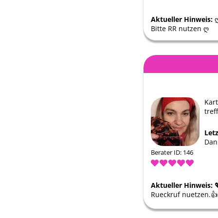
Aktueller Hinweis:
ღ
Bitte RR nutzen ღ
Kar
tref
Let
Dan
Berater ID: 146
Aktueller Hinweis:

Rueckruf nuetzen.👍