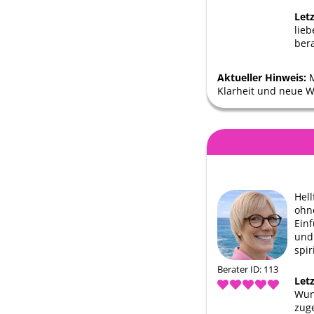
Let
lieb
ber
Aktueller Hinweis:
M
Klarheit und neue W
Hel
ohne
Einf
und 
spir
Berater ID: 113
Let
Wun
zug