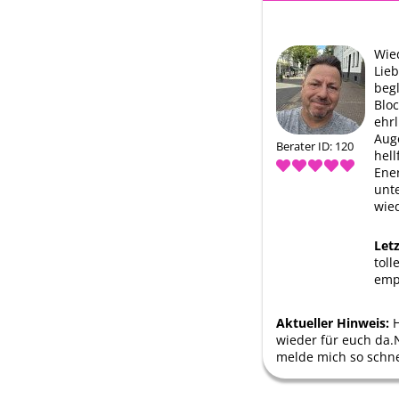
Wie
Lieb
begl
Bloc
ehrl
Aug
Berater ID: 120
hel
Ener
unte
wied
Let
toll
emp
Aktueller Hinweis:
H
wieder für euch da.
melde mich so schne