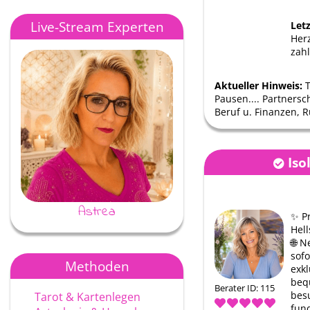
Live-Stream Experten
Let
Her
zah
Aktueller Hinweis:
T
Pausen.... Partnersc
Beruf u. Finanzen, 
Iso
Astrea
Ayke
✨ P
Hel
🌐 N
sof
Methoden
exk
beq
Berater ID: 115
bes
Tarot & Kartenlegen
fund