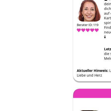
dein
dich
auf
Kart
spir
Berater ID: 119
Find
neue
🕯 ️
Let
die 
Mel
Aktueller Hinweis:
L
Liebe und Herz