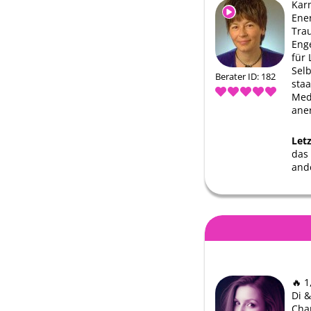
Kar
Ene
Tra
Eng
für 
Selb
Berater ID: 182
staa
Med
ane
Let
das 
and
🔥 
Di &
Cha