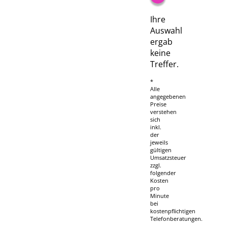
Ihre
Auswahl
ergab
keine
Treffer.
*
Alle
angegebenen
Preise
verstehen
sich
inkl.
der
jeweils
gültigen
Umsatzsteuer
zzgl.
folgender
Kosten
pro
Minute
bei
kostenpflichtigen
Telefonberatungen.