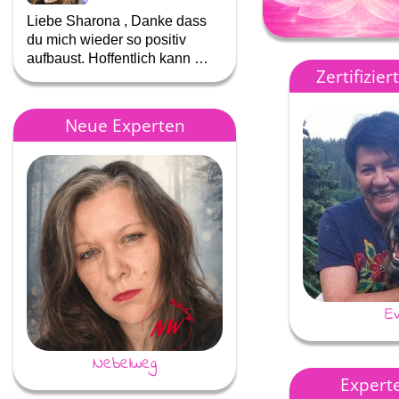
Liebe Sharona , Danke dass
Liebe Sharona , du lagst sc
du mich wieder so positiv
so oft richtig mit deiner
aufbaust. Hoffentlich kann …
Aussage, herzlichen …
Zertifizie
Neue Experten
Ev
Nebelweg
Nannas Zauberwelten
Experte