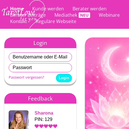
Home
Kunde werden
Berater werden
Berater Beiträge
Mediathek
Webinare
Kontakt
Reguläre Webseite
Login
Passwort vergessen?
Feedback
Sharona
Sharona
PIN: 129
PIN: 129