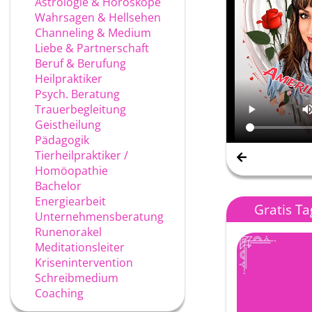
Astrologie & Horoskope
Wahrsagen & Hellsehen
Channeling & Medium
Liebe & Partnerschaft
Beruf & Berufung
Heilpraktiker
Psych. Beratung
Trauerbegleitung
Geistheilung
Pädagogik
Tierheilpraktiker /
Homöopathie
Bachelor
Energiearbeit
Gratis T
Unternehmensberatung
Runenorakel
Meditationsleiter
Krisenintervention
Schreibmedium
Coaching