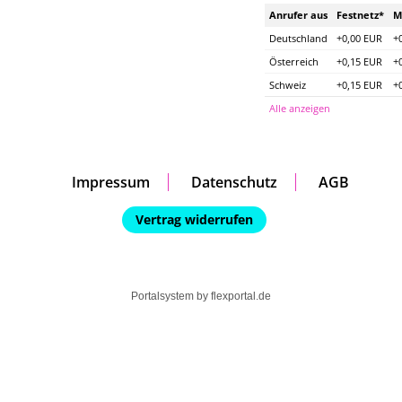
Anrufer aus
Festnetz*
M
Deutschland
+0,00 EUR
+
Österreich
+0,15 EUR
+
Schweiz
+0,15 EUR
+
Alle anzeigen
Impressum
Datenschutz
AGB
Vertrag widerrufen
Portalsystem by
flexportal.de