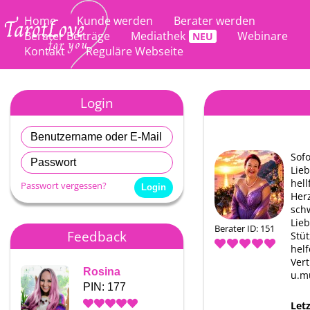
Home
Kunde werden
Berater werden
Berater Beiträge
Mediathek
Webinare
Kontakt
Reguläre Webseite
Login
Sofo
Lieb
hell
Passwort vergessen?
Herz
sch
Lieb
Berater ID: 151
Feedback
Stüt
helf
Vert
Rosina
Aphrodite
u.m
PIN: 177
PIN: 151
Let