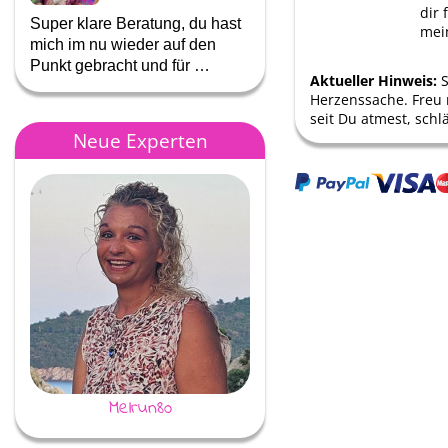
dir 
Super klare Beratung, du hast
danke dir für jedes tolle
mei
mich im nu wieder auf den
gespräch mein schatz! du bi
Punkt gebracht und für …
super💕💕💕
Aktueller Hinweis:
Herzenssache. Freu 
seit Du atmest, schlä
Neue Experten
Melrun80
Nebelweg